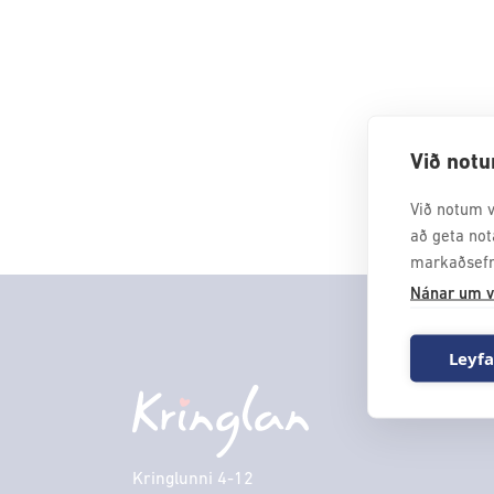
Við notu
Við notum v
að geta not
markaðsefn
Nánar um v
Leyfa
Kringlunni 4-12