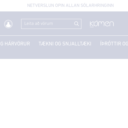
NETVERSLUN OPIN ALLAN SÓLARHRINGINN
OG HÁRVÖRUR
TÆKNI OG SNJALLTÆKI
ÍÞRÓTTIR OG