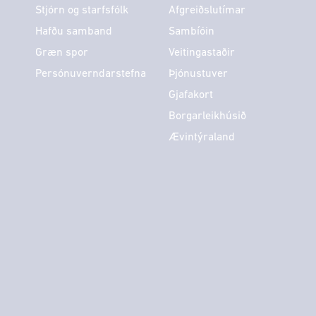
Stjórn og starfsfólk
Afgreiðslutímar
Hafðu samband
Sambíóin
Græn spor
Veitingastaðir
Persónuverndarstefna
Þjónustuver
Gjafakort
Borgarleikhúsið
Ævintýraland