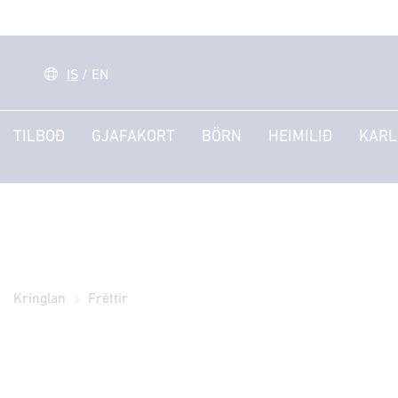
IS
/
EN
TILBOÐ
GJAFAKORT
BÖRN
HEIMILIÐ
KARL
Kringlan
Fréttir