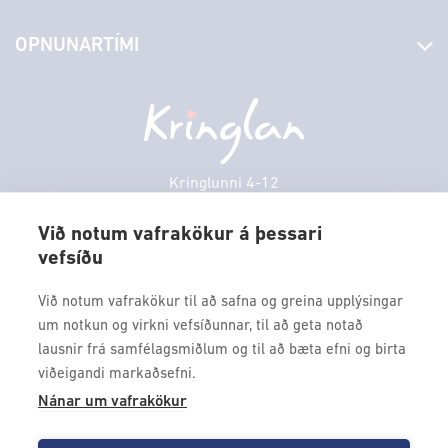
Stjórn og starfsfólk
Yfirlit yfir verslanir
OPNUNARTÍMI
Hafðu samband
Borgarbókasafn
Græn spor
Afgreiðslutímar
Sunnudagur
12:00 - 17:00
Persónuverndarstefna
Sambíóin
Mánudagur
10:00 - 18:30
Veitingastaðir
Þriðjudagur
10:00 - 18:30
Þjónustuver
Miðvikudagur
10:00 - 18:30
Kringlunni 4-12
Gjafakort
103 Reykjavik
Fimmtudagur
10:00 - 18:30
Borgarleikhúsið
Við notum vafrakökur á þessari
Föstudagur
10:00 - 18:30
vefsíðu
Sími: 517 9000
Ævintýraland
Laugardagur
11:00 - 18:00
Fax: 517 9010
Við notum vafrakökur til að safna og greina upplýsingar
kringlan@kringlan.is
um notkun og virkni vefsíðunnar, til að geta notað
lausnir frá samfélagsmiðlum og til að bæta efni og birta
VERTU MEÐ
viðeigandi markaðsefni.
Fáðu forskot á dagskrána okkar og sértilboð með því að skrá
Nánar um vafrakökur
þig á póstlista Kringlunnar.