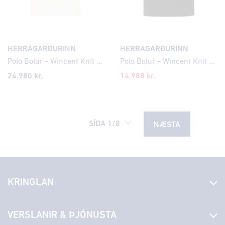
HERRAGARÐURINN
HERRAGARÐURINN
Polo Bolur - Wincent Knit Cross Pattern
Polo Bolur - Wincent Knit Cross Pattern
24.980 kr.
14.988 kr.
SÍÐA
1
/
8
NÆSTA
KRINGLAN
Fréttir
VERSLANIR & ÞJÓNUSTA
Laus störf