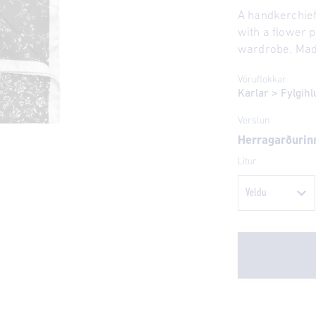
A handkerchief 
with a flower 
wardrobe. Made
Vöruflokkar
Karlar
>
Fylgihl
Verslun
Herragarðurin
Litur