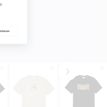
di
frakökum