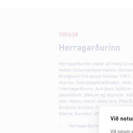
VERSLUN
Herragarðurinn
Herragarðurinn státar af miklu úrva
helstu tískumerkjum heims. Verslun 
Kringlunni frá opnun hennar 1987. Ja
skyrtur, hversdagsklæðnaður, skór og
í Herragarðinum. Auk þess bjóðum 
jakkafötum, jökkum og skyrtum. Allt 
táar. Helstu merki okkar eru: Polo 
Emporio Armani, Oscar Jacobson, 
Eterna, Gardeur, UBR, Tramarossa, 
Við notu
- Herragarðurinn klæðir þig vel !
Við notum v