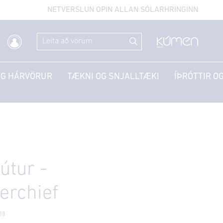
NETVERSLUN OPIN ALLAN SÓLARHRINGINN
OG HÁRVÖRUR
TÆKNI OG SNJALLTÆKI
ÍÞRÓTTIR OG
útur -
erchief
10