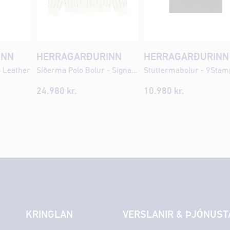
INN
HERRAGARÐURINN
HERRAGARÐURINN
o Leather
Síðerma Polo Bolur - Signature Knit Pinstriped
Stuttermabolur - 9Stam
24.980 kr.
10.980 kr.
KRINGLAN
VERSLANIR & ÞJÓNUST