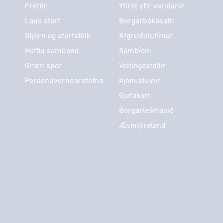
Fréttir
Yfirlit yfir verslanir
Laus störf
Borgarbókasafn
Stjórn og starfsfólk
Afgreiðslutímar
Hafðu samband
Sambíóin
Græn spor
Veitingastaðir
Persónuverndarstefna
Þjónustuver
Gjafakort
Borgarleikhúsið
Ævintýraland