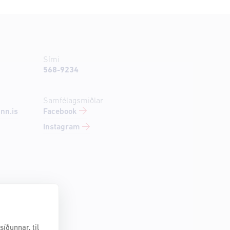
Sími
568-9234
Samfélagsmiðlar
Facebook
nn.is
Instagram
íðunnar, til