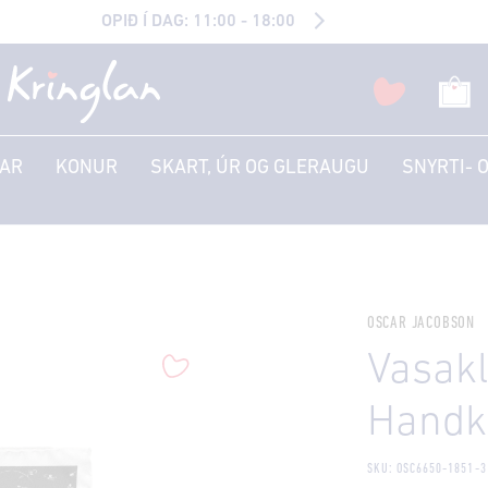
OPIÐ Í DAG: 11:00 - 18:00
AR
KONUR
SKART, ÚR OG GLERAUGU
SNYRTI- 
OSCAR JACOBSON
Vasakl
Handk
SKU: OSC6650-1851-3