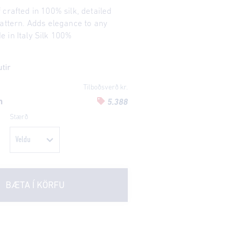
crafted in 100% silk, detailed
pattern. Adds elegance to any
 in Italy Silk 100%
utir
Tilboðsverð kr.
n
5.388
Stærð
BÆTA Í KÖRFU