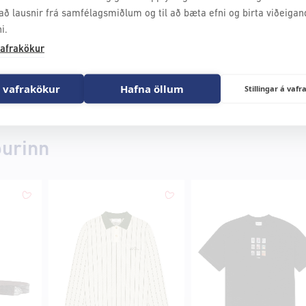
að lausnir frá samfélagsmiðlum og til að bæta efni og birta viðeigan
i.
afrakökur
 vafrakökur
Hafna öllum
Stillingar á va
ðurinn