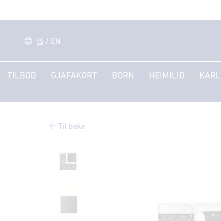
IS
/
EN
TILBOÐ
GJAFAKORT
BÖRN
HEIMILIÐ
KARL
Til baka