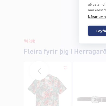
að geta not
markaðsefn
Nánar um v
Leyfa
VÖRUR
Fleira fyrir þig í Herragar