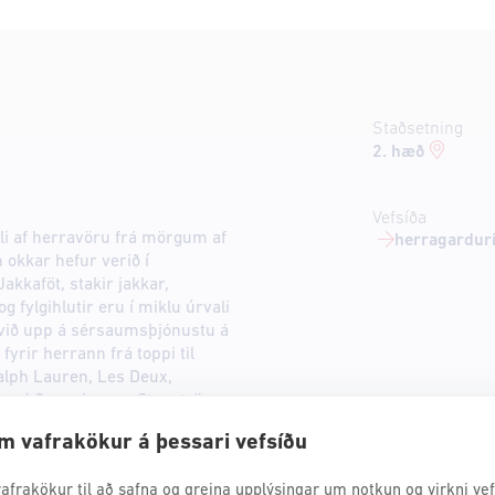
Staðsetning
2. hæð
Vefsíða
li af herravöru frá mörgum af
herragarduri
okkar hefur verið í
kkaföt, stakir jakkar,
 fylgihlutir eru í miklu úrvali
við upp á sérsaumsþjónustu á
fyrir herrann frá toppi til
Ralph Lauren, Les Deux,
Sand Copenhagen, Stenströms,
Golden Goose, Lloyd.
m vafrakökur á þessari vefsíðu
afrakökur til að safna og greina upplýsingar um notkun og virkni vefs