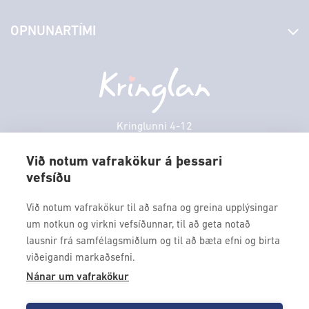
Stjórn og starfsfólk
Yfirlit yfir verslanir
OPNUNARTÍMI
Hafðu samband
Borgarbókasafn
Græn spor
Afgreiðslutímar
Föstudagur
10:00 - 18:30
Persónuverndarstefna
Sambíóin
Laugardagur
11:00 - 18:00
Veitingastaðir
Sunnudagur
12:00 - 17:00
Þjónustuver
Mánudagur
10:00 - 18:30
Kringlunni 4-12
Gjafakort
103 Reykjavik
Þriðjudagur
10:00 - 18:30
Borgarleikhúsið
Við notum vafrakökur á þessari
Miðvikudagur
10:00 - 18:30
vefsíðu
Sími: 517 9000
Ævintýraland
Fimmtudagur
10:00 - 18:30
Fax: 517 9010
Við notum vafrakökur til að safna og greina upplýsingar
kringlan@kringlan.is
um notkun og virkni vefsíðunnar, til að geta notað
lausnir frá samfélagsmiðlum og til að bæta efni og birta
VERTU MEÐ
viðeigandi markaðsefni.
Fáðu forskot á dagskrána okkar og sértilboð með því að skrá
Nánar um vafrakökur
þig á póstlista Kringlunnar.