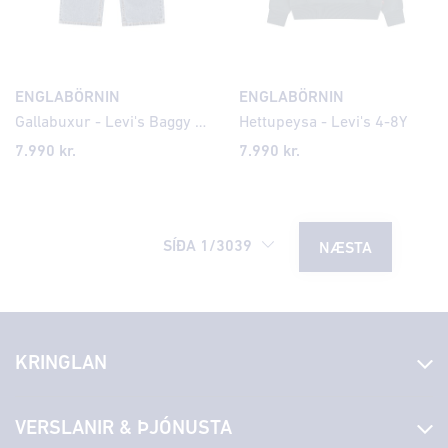
ENGLABÖRNIN
ENGLABÖRNIN
Gallabuxur - Levi's Baggy 4-8Y
Hettupeysa - Levi's 4-8Y
7.990 kr.
7.990 kr.
SÍÐA
1
/
3039
NÆSTA
KRINGLAN
Fréttir
VERSLANIR & ÞJÓNUSTA
Laus störf