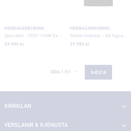
HERRAGARÐURINN
HERRAGARÐURINN
Spariskór - EEZY 140W Extrawide
Stuttermabolur - EA Signature Photo
29.980 kr.
29.980 kr.
SÍÐA
1
/
51
NÆSTA
KRINGLAN
Fréttir
VERSLANIR & ÞJÓNUSTA
Laus störf