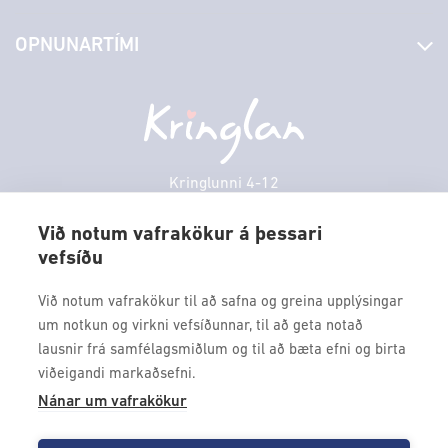
Stjórn og starfsfólk
Yfirlit yfir verslanir
OPNUNARTÍMI
Hafðu samband
Borgarbókasafn
Græn spor
Afgreiðslutímar
Föstudagur
10:00 - 18:30
Persónuverndarstefna
Sambíóin
Laugardagur
11:00 - 18:00
Veitingastaðir
Sunnudagur
12:00 - 17:00
Þjónustuver
Mánudagur
10:00 - 18:30
Kringlunni 4-12
Gjafakort
103 Reykjavik
Þriðjudagur
10:00 - 18:30
Borgarleikhúsið
Við notum vafrakökur á þessari
Miðvikudagur
10:00 - 18:30
vefsíðu
Sími: 517 9000
Ævintýraland
Fimmtudagur
10:00 - 18:30
Fax: 517 9010
Við notum vafrakökur til að safna og greina upplýsingar
kringlan@kringlan.is
um notkun og virkni vefsíðunnar, til að geta notað
lausnir frá samfélagsmiðlum og til að bæta efni og birta
VERTU MEÐ
viðeigandi markaðsefni.
Fáðu forskot á dagskrána okkar og sértilboð með því að skrá
Nánar um vafrakökur
þig á póstlista Kringlunnar.