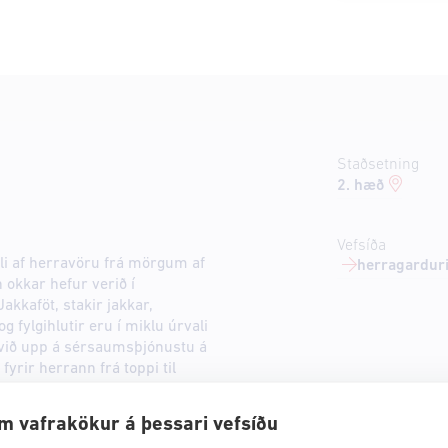
Staðsetning
2. hæð
Vefsíða
li af herravöru frá mörgum af
herragarduri
okkar hefur verið í
kkaföt, stakir jakkar,
 fylgihlutir eru í miklu úrvali
við upp á sérsaumsþjónustu á
fyrir herrann frá toppi til
Ralph Lauren, Les Deux,
Sand Copenhagen, Stenströms,
m vafrakökur á þessari vefsíðu
Golden Goose, Lloyd.