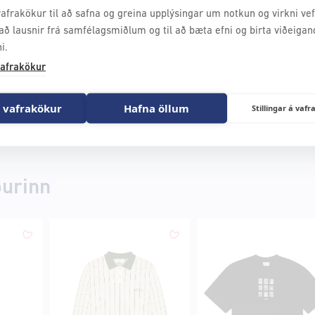
afrakökur til að safna og greina upplýsingar um notkun og virkni vefs
að lausnir frá samfélagsmiðlum og til að bæta efni og birta viðeigan
i.
afrakökur
 vafrakökur
Hafna öllum
Stillingar á va
ðurinn