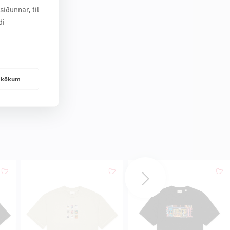
íðunnar, til
di
frakökum