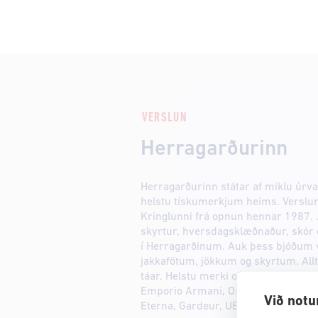
VERSLUN
Herragarðurinn
Herragarðurinn státar af miklu úrva
helstu tískumerkjum heims. Verslun 
Kringlunni frá opnun hennar 1987. Ja
skyrtur, hversdagsklæðnaður, skór og
í Herragarðinum. Auk þess bjóðum 
jakkafötum, jökkum og skyrtum. Allt 
táar. Helstu merki okkar eru: Polo 
Emporio Armani, Oscar Jacobson, 
Við notu
Eterna, Gardeur, UBR, Tramarossa, 