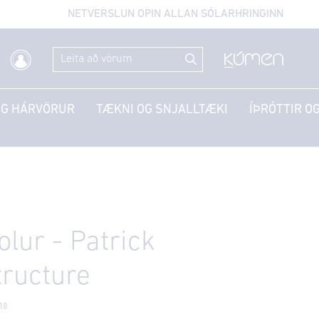
NETVERSLUN OPIN ALLAN SÓLARHRINGINN
OG HÁRVÖRUR
TÆKNI OG SNJALLTÆKI
ÍÞRÓTTIR OG
olur - Patrick
tructure
10