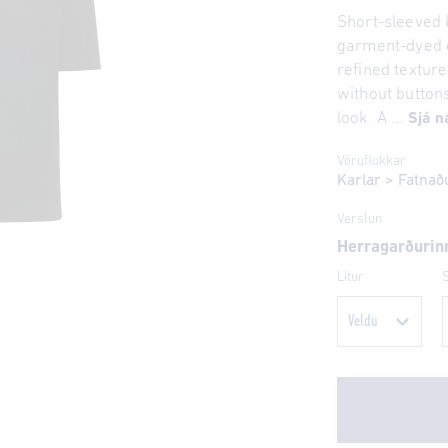
Short-sleeved 
garment-dyed c
refined texture
without buttons
look. A ...
Sjá n
Vöruflokkar
Karlar
>
Fatnað
Verslun
Herragarðurin
Litur