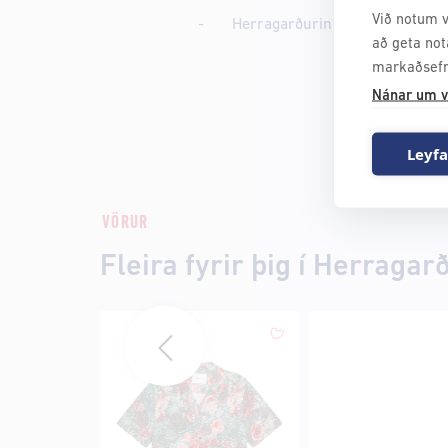
Við notum v
- Herragarðurinn klæðir þig vel !
að geta not
markaðsefn
Nánar um v
Leyfa
VÖRUR
Fleira fyrir þig í Herragar