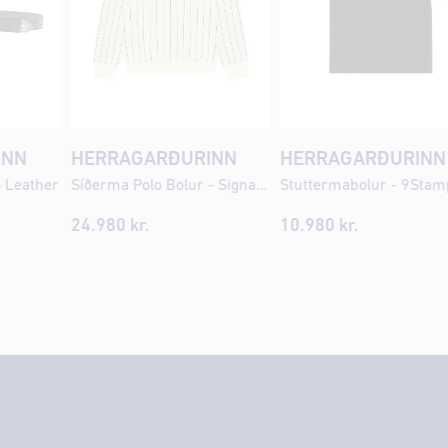
INN
HERRAGARÐURINN
HERRAGARÐURINN
o Leather
Síðerma Polo Bolur - Signature Knit Pinstriped
Stuttermabolur - 9Stam
24.980 kr.
10.980 kr.