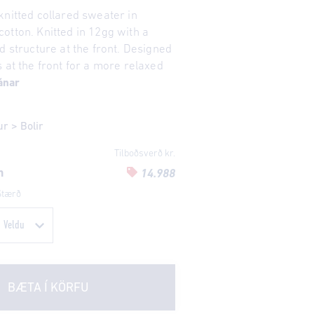
knitted collared sweater in
otton. Knitted in 12gg with a
d structure at the front. Designed
 at the front for a more relaxed
ánar
ur
>
Bolir
Tilboðsverð kr.
n
14.988
Stærð
BÆTA Í KÖRFU