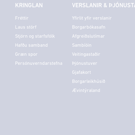
KRINGLAN
VERSLANIR & ÞJÓNUST
Fréttir
Yfirlit yfir verslanir
Laus störf
Borgarbókasafn
Stjórn og starfsfólk
Afgreiðslutímar
Hafðu samband
Sambíóin
Græn spor
Veitingastaðir
Persónuverndarstefna
Þjónustuver
Gjafakort
Borgarleikhúsið
Ævintýraland