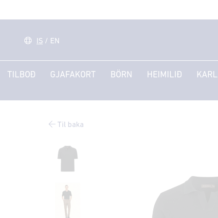
IS
/
EN
TILBOÐ
GJAFAKORT
BÖRN
HEIMILIÐ
KARL
Til baka