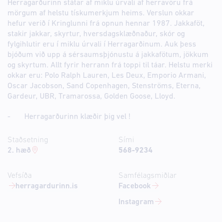
Herragarðurinn státar af miklu úrvali af herravöru frá
mörgum af helstu tískumerkjum heims. Verslun okkar
hefur verið í Kringlunni frá opnun hennar 1987. Jakkaföt,
stakir jakkar, skyrtur, hversdagsklæðnaður, skór og
fylgihlutir eru í miklu úrvali í Herragarðinum. Auk þess
bjóðum við upp á sérsaumsþjónustu á jakkafötum, jökkum
og skyrtum. Allt fyrir herrann frá toppi til táar. Helstu merki
okkar eru: Polo Ralph Lauren, Les Deux, Emporio Armani,
Oscar Jacobson, Sand Copenhagen, Stenströms, Eterna,
Gardeur, UBR, Tramarossa, Golden Goose, Lloyd.
- Herragarðurinn klæðir þig vel !
Staðsetning
Sími
2. hæð
568-9234
Vefsíða
Samfélagsmiðlar
herragardurinn.is
Facebook
Instagram