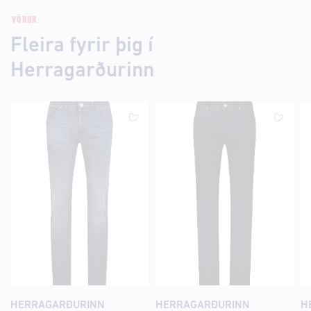
VÖRUR
Fleira fyrir þig í
Herragarðurinn
HERRAGARÐURINN
HERRAGARÐURINN
H