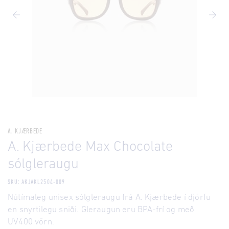
A. KJÆRBEDE
A. Kjærbede Max Chocolate
sólgleraugu
SKU: AKJAKL2504-009
Nútímaleg unisex sólgleraugu frá A. Kjærbede í djörfu
en snyrtilegu sniði. Gleraugun eru BPA-frí og með
UV400 vörn.