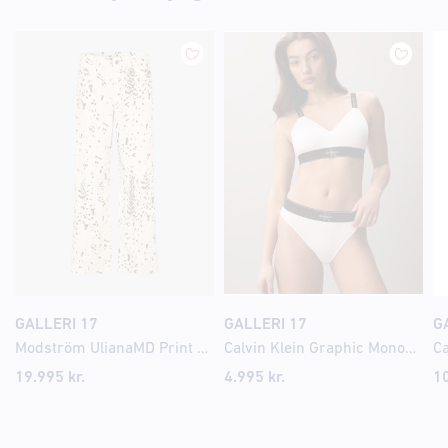
GALLERI 17
GALLERI 17
G
Modström UlianaMD Print gallabuxur
Calvin Klein Graphic Monogram Microfibre Stretch nærbuxur
19.995 kr.
4.995 kr.
10