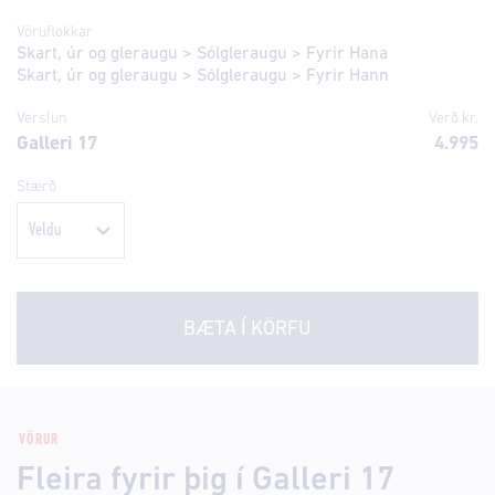
Vöruflokkar
Skart, úr og gleraugu
>
Sólgleraugu
>
Fyrir Hana
Skart, úr og gleraugu
>
Sólgleraugu
>
Fyrir Hann
Verslun
Verð kr.
Galleri 17
4.995
Stærð
BÆTA Í KÖRFU
VÖRUR
Fleira fyrir þig í Galleri 17