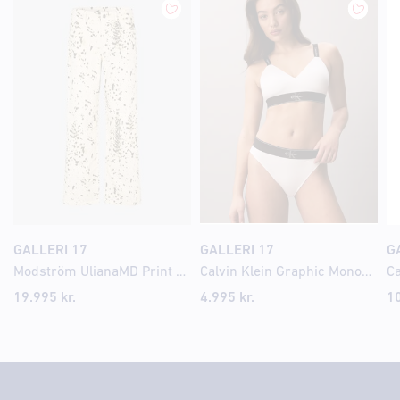
GALLERI 17
GALLERI 17
G
Modström UlianaMD Print gallabuxur
Calvin Klein Graphic Monogram Microfibre Stretch nærbuxur
19.995 kr.
4.995 kr.
10