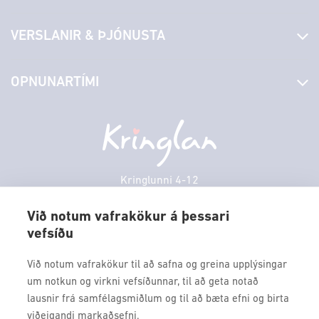
Fréttir
VERSLANIR & ÞJÓNUSTA
Laus störf
Stjórn og starfsfólk
Yfirlit yfir verslanir
OPNUNARTÍMI
Hafðu samband
Borgarbókasafn
Græn spor
Afgreiðslutímar
Mánudagur
10:00 - 18:30
Persónuverndarstefna
Sambíóin
Þriðjudagur
10:00 - 18:30
Veitingastaðir
Miðvikudagur
10:00 - 18:30
Þjónustuver
Fimmtudagur
10:00 - 18:30
Kringlunni 4-12
Gjafakort
103 Reykjavik
Föstudagur
10:00 - 18:30
Borgarleikhúsið
Við notum vafrakökur á þessari
Laugardagur
11:00 - 18:00
vefsíðu
Sími: 517 9000
Ævintýraland
Sunnudagur
12:00 - 17:00
Fax: 517 9010
Við notum vafrakökur til að safna og greina upplýsingar
kringlan@kringlan.is
um notkun og virkni vefsíðunnar, til að geta notað
lausnir frá samfélagsmiðlum og til að bæta efni og birta
VERTU MEÐ
viðeigandi markaðsefni.