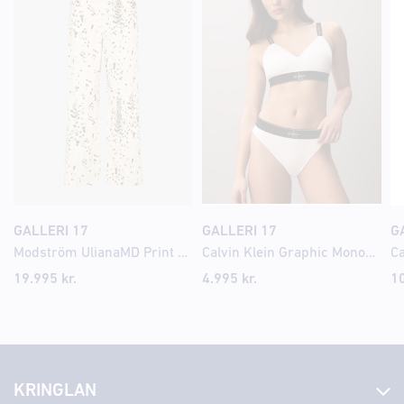
GALLERI 17
GALLERI 17
G
Modström UlianaMD Print gallabuxur
Calvin Klein Graphic Monogram Microfibre Stretch nærbuxur
19.995 kr.
4.995 kr.
10
KRINGLAN