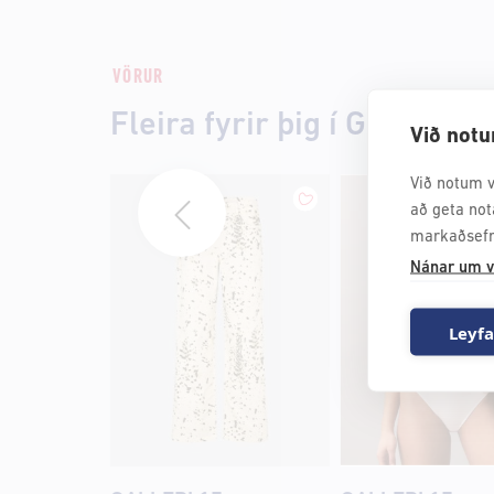
VÖRUR
Fleira fyrir þig í Galleri 17
Við notu
Við notum v
að geta not
markaðsefn
Nánar um v
Leyfa