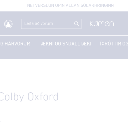
NETVERSLUN OPIN ALLAN SÓLARHRINGINN
OG HÁRVÖRUR
TÆKNI OG SNJALLTÆKI
ÍÞRÓTTIR OG
Colby Oxford
7