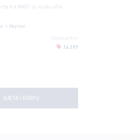
yrta frá NN07 úr mjúku efni.
ur
>
Skyrtur
Tilboðsverð kr.
16.197
BÆTA Í KÖRFU