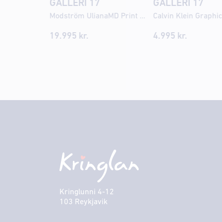
GALLERI 17
GALLERI 17
Modström UlianaMD Print gallabuxur
19.995 kr.
4.995 kr.
Kringlunni 4-12
103 Reykjavik