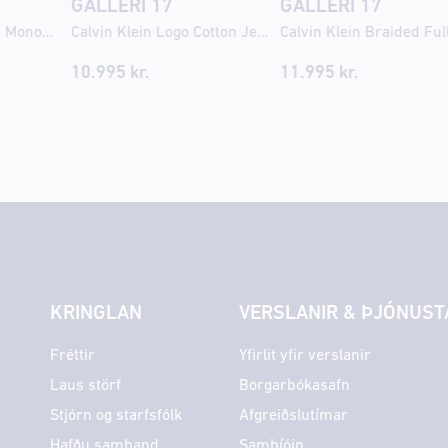
GALLERI 17
GALLERI 17
Calvin Klein Graphic Monogram Microfibre Stretch nærbuxur
Calvin Klein Logo Cotton Jersey náttbuxur
10.995 kr.
11.995 kr.
KRINGLAN
VERSLANIR & ÞJÓNUST
Fréttir
Yfirlit yfir verslanir
Laus störf
Borgarbókasafn
Stjórn og starfsfólk
Afgreiðslutímar
Hafðu samband
Sambíóin