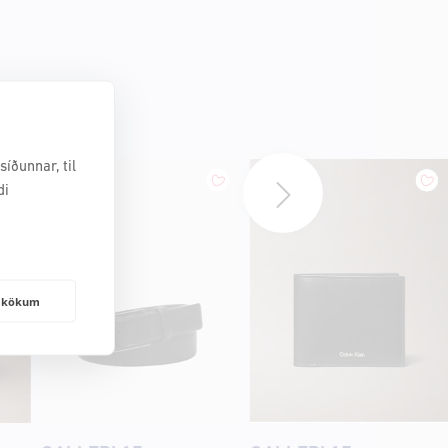
íðunnar, til
di
frakökum