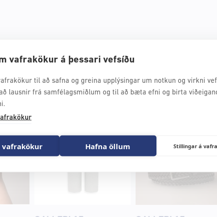
m vafrakökur á þessari vefsíðu
afrakökur til að safna og greina upplýsingar um notkun og virkni vefs
að lausnir frá samfélagsmiðlum og til að bæta efni og birta viðeigan
i.
afrakökur
 vafrakökur
Hafna öllum
Stillingar á va