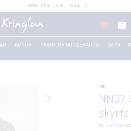
OPIÐ Í DAG: 10:00 - 18:30
AR
KONUR
SKART, ÚR OG GLERAUGU
SNYRTI- 
NN07
NN07 
skyrta
SKU: NN07261000000