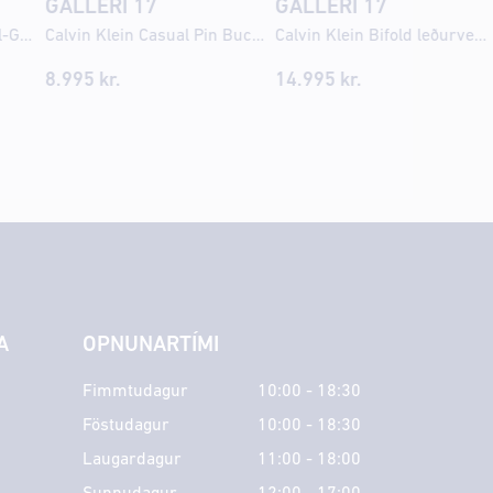
GALLERI 17
GALLERI 17
Calvin Klein Braided Full-Grain leðurbelti
Calvin Klein Casual Pin Buckle belti
Calvin Klein Bifold leðurveski
8.995 kr.
14.995 kr.
A
OPNUNARTÍMI
Fimmtudagur
10:00 - 18:30
Föstudagur
10:00 - 18:30
Laugardagur
11:00 - 18:00