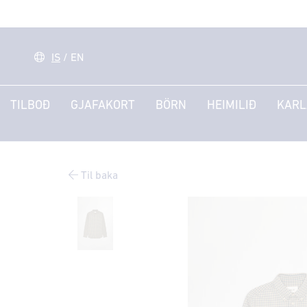
IS
/
EN
TILBOÐ
GJAFAKORT
BÖRN
HEIMILIÐ
KARL
Til baka