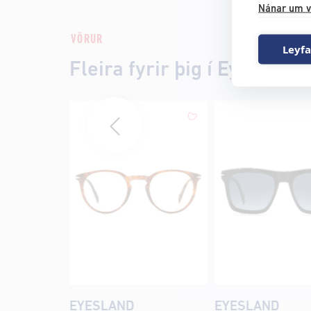
Nánar um v
VÖRUR
Leyfa
Fleira fyrir þig í Eyesland
EYESLAND
EYESLAND