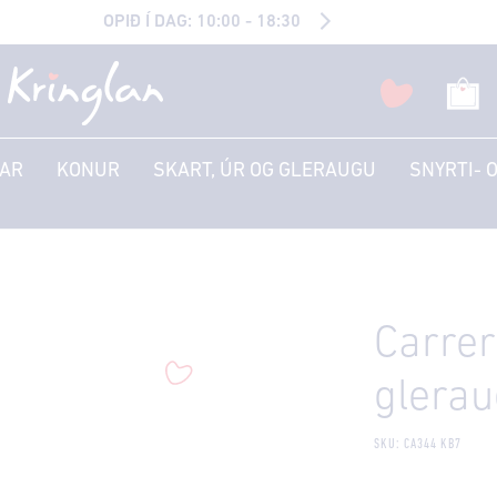
OPIÐ Í DAG: 10:00 - 18:30
AR
KONUR
SKART, ÚR OG GLERAUGU
SNYRTI- 
Carre
glera
SKU: CA344 KB7