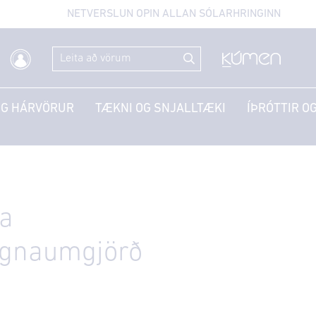
NETVERSLUN OPIN ALLAN SÓLARHRINGINN
OG HÁRVÖRUR
TÆKNI OG SNJALLTÆKI
ÍÞRÓTTIR OG
ra
ugnaumgjörð