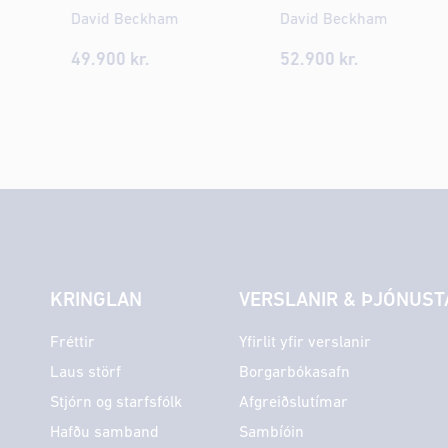
David Beckham
David Beckham
49.900
kr.
52.900
kr.
KRINGLAN
VERSLANIR & ÞJÓNUST
Fréttir
Yfirlit yfir verslanir
Laus störf
Borgarbókasafn
Stjórn og starfsfólk
Afgreiðslutímar
Hafðu samband
Sambíóin