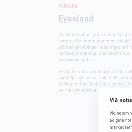
VERSLUN
Eyesland
Eyesland býður upp á vandaða og f
kemur að sjónmælingum og ráðgjöf í
sjóntækjafræðingar með margra ára 
panta sjónmælingu með skömmum fy
www.eyesland.is.
Eyesland var stofnuð árið 2010 með 
vandaðar vörur fyrir alla fjölskyldu
Beckham, Ray-Ban, Dita Lancier, N
þeirra vörumerkja sem eru fáanleg í
Við notu
Við notum v
að geta not
markaðsefn