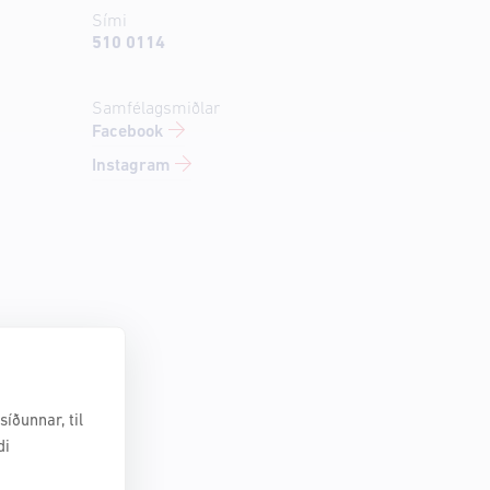
Sími
510 0114
Samfélagsmiðlar
Facebook
Instagram
íðunnar, til
di