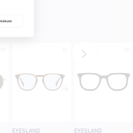
frakökum
EYESLAND
EYESLAND