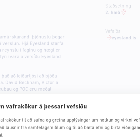
Staðsetning
2. hæð
Vefsíða
ramúrskarandi þjónustu þegar
eyesland.is
 verslun. Hjá Eyesland starfa
reynslu í faginu og hægt er
rirvara á vefsíðu Eyesland
það að leiðarljósi að bjóða
na. David Beckham, Victoria
eubau og POC eru meðal
 Eyesland í Kringlunni.
m vafrakökur á þessari vefsíðu
afrakökur til að safna og greina upplýsingar um notkun og virkni vefs
að lausnir frá samfélagsmiðlum og til að bæta efni og birta viðeigan
i.