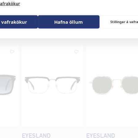
afrakökur
 vafrakökur
Hafna öllum
Stillingar á va
EYESLAND
EYESLAND