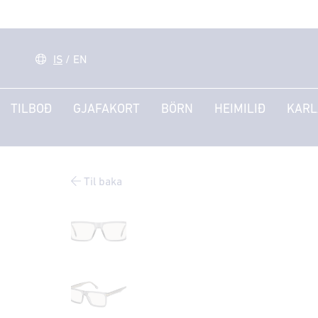
IS
/
EN
TILBOÐ
GJAFAKORT
BÖRN
HEIMILIÐ
KARL
Til baka