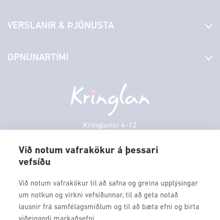
Fréttir
VERSLANIR & ÞJÓNUSTA
Laus störf
Stjórn og starfsfólk
Yfirlit yfir verslanir
OPNUNARTÍMI
Hafðu samband
Borgarbókasafn
Græn spor
Afgreiðslutímar
Laugardagur
11:00 - 18:00
Persónuverndarstefna
Sambíóin
Sunnudagur
12:00 - 17:00
Veitingastaðir
Mánudagur
10:00 - 18:30
Þjónustuver
Þriðjudagur
10:00 - 18:30
Kringlunni 4-12
Gjafakort
103 Reykjavik
Miðvikudagur
10:00 - 18:30
Borgarleikhúsið
Við notum vafrakökur á þessari
Fimmtudagur
10:00 - 18:30
vefsíðu
Sími: 517 9000
Ævintýraland
Föstudagur
10:00 - 18:30
Fax: 517 9010
Við notum vafrakökur til að safna og greina upplýsingar
kringlan@kringlan.is
um notkun og virkni vefsíðunnar, til að geta notað
lausnir frá samfélagsmiðlum og til að bæta efni og birta
VERTU MEÐ
viðeigandi markaðsefni.