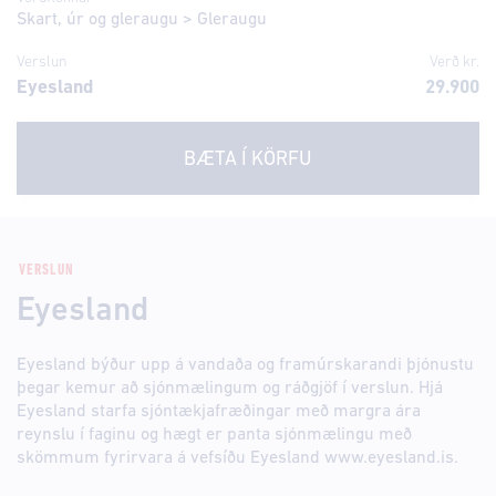
Skart, úr og gleraugu
>
Gleraugu
Verslun
Verð kr.
Eyesland
29.900
BÆTA Í KÖRFU
VERSLUN
Eyesland
Eyesland býður upp á vandaða og framúrskarandi þjónustu
þegar kemur að sjónmælingum og ráðgjöf í verslun. Hjá
Eyesland starfa sjóntækjafræðingar með margra ára
reynslu í faginu og hægt er panta sjónmælingu með
skömmum fyrirvara á vefsíðu Eyesland www.eyesland.is.