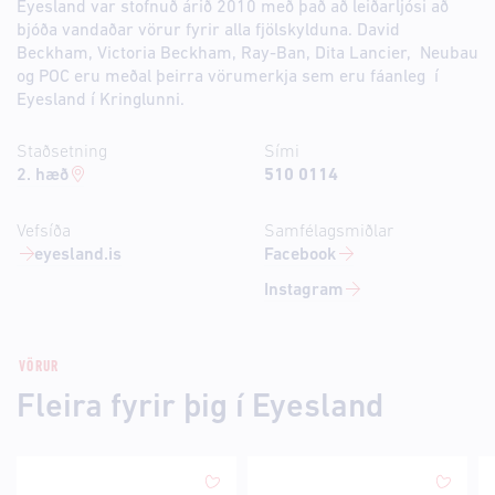
Eyesland var stofnuð árið 2010 með það að leiðarljósi að
bjóða vandaðar vörur fyrir alla fjölskylduna. David
Beckham, Victoria Beckham, Ray-Ban, Dita Lancier, Neubau
og POC eru meðal þeirra vörumerkja sem eru fáanleg í
Eyesland í Kringlunni.
Staðsetning
Sími
2. hæð
510 0114
Vefsíða
Samfélagsmiðlar
eyesland.is
Facebook
Instagram
VÖRUR
Fleira fyrir þig í Eyesland