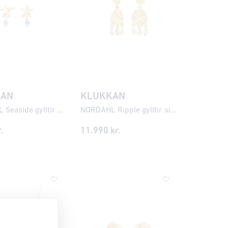
KAN
KLUKKAN
NORDAHL Seaside gylltir silfureyrnalokkar ●735900
NORDAHL Ripple gylltir silfureyrnalokkar ●785900
.
11.990
kr.