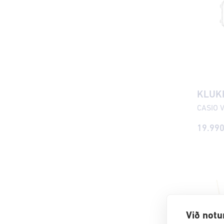
KLUK
19.99
Við notu