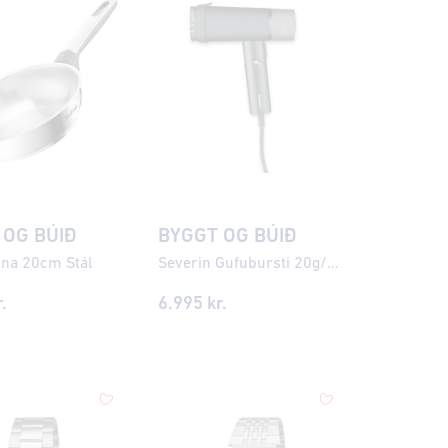
 OG BÚIÐ
BYGGT OG BÚIÐ
nna 20cm Stál
Severin Gufubursti 20g/mín
.
6.995
kr.