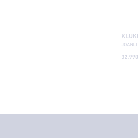
KLUK
32.99