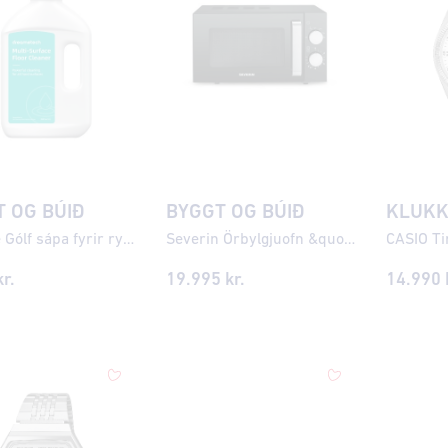
 OG BÚIÐ
BYGGT OG BÚIÐ
KLUK
Dreame Gólf sápa fyrir ryksuguvélmenni 1L
Severin Örbylgjuofn &quot;flat-bed&quot; 20L 800W
r.
19.995
kr.
14.990