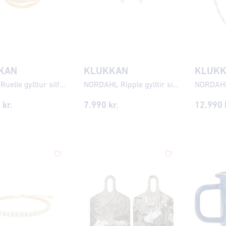
KAN
KLUKKAN
KLUK
JOANLI Ruelle gylltur silfurhringur með zirkonia ●000759
NORDAHL Ripple gylltir silfureyrnalokkar ●795900
 kr.
7.990
kr.
12.990