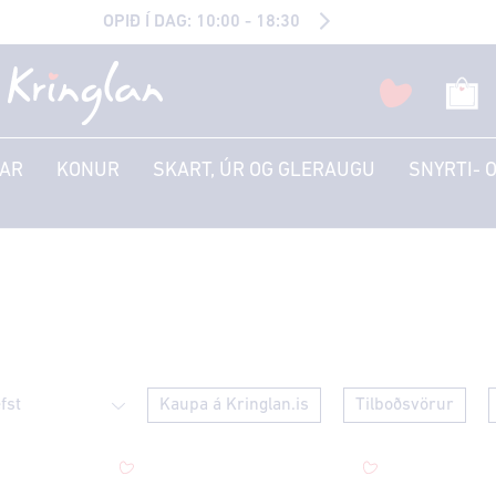
OPIÐ Í DAG: 10:00 - 18:30
AR
KONUR
SKART, ÚR OG GLERAUGU
SNYRTI- 
Kaupa á Kringlan.is
Tilboðsvörur