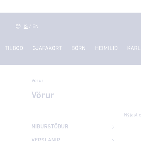
IS
/
EN
TILBOÐ
GJAFAKORT
BÖRN
HEIMILIÐ
KARL
Vörur
Vörur
NIÐURSTÖÐUR
VERSLANIR