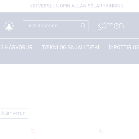
NETVERSLUN OPIN ALLAN SÓLARHRINGINN
OG HÁRVÖRUR
TÆKNI OG SNJALLTÆKI
ÍÞRÓTTIR OG
Allar vörur