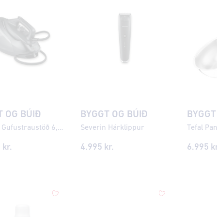
 OG BÚIÐ
BYGGT OG BÚIÐ
BYGGT
Severin Gufustraustöð 6,5 bar
Severin Hárklippur
Tefal Pa
5
kr.
4.995
kr.
6.995
kr