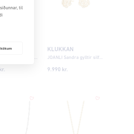
íðunnar, til
di
frakökum
KAN
KLUKKAN
NORDAHL Seaside gyllt silfurhálsmen ●275900
JOANLI Sandra gylltir silfureyrnalokkar með zirkonia ●185900
kr.
9.990
kr.