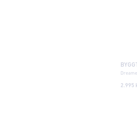
BYGGT
2.995
k