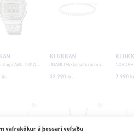
KAN
KLUKKAN
KLUK
CASIO Vintage ABL-100WE-7AEF Snjallúr
JOANLI Rikke silfurarmband með zirkonia ●400900
0
kr.
32.990
kr.
7.990
kr
m vafrakökur á þessari vefsíðu