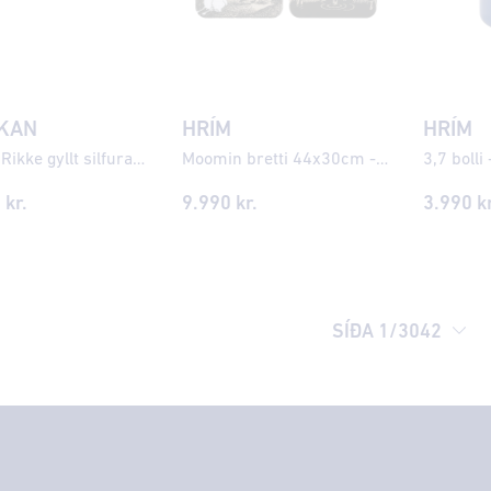
KAN
HRÍM
HRÍM
JOANLI Rikke gyllt silfurarmband með zirkonia ●405900
Moomin bretti 44x30cm - The Pond
3,7 bolli
0
kr.
9.990
kr.
3.990
kr
SÍÐA
1
/
3042