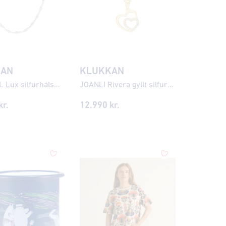
KAN
KLUKKAN
NORDAHL Lux silfurhálsmen ●330900
JOANLI Rivera gyllt silfurhálsmen með zirkonia ●045900
kr.
12.990
kr.