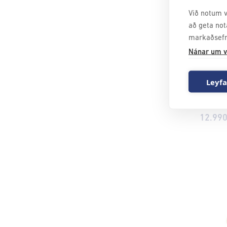
Við notum v
að geta not
markaðsefn
Nánar um v
Leyfa
KLUK
12.99