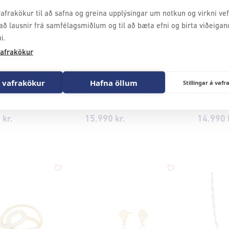
afrakökur til að safna og greina upplýsingar um notkun og virkni vefs
að lausnir frá samfélagsmiðlum og til að bæta efni og birta viðeigan
i.
afrakökur
 vafrakökur
Hafna öllum
Stillingar á va
KAN
KLUKKAN
KLUK
NORDAHL Ripple gyllt silfurhálsmen ●305900
NORDAHL Forever gyllt silfurhálsmen ●205900
0
kr.
15.990
kr.
14.990