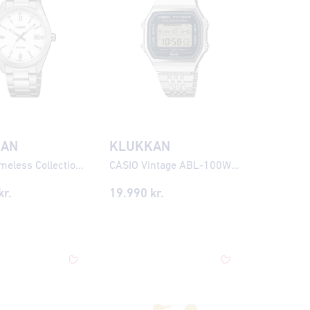
KAN
KLUKKAN
CASIO Timeless Collection UTP-1302PD-7AVEF
CASIO Vintage ABL-100WE-2AEF Snjallúr
kr.
19.990
kr.