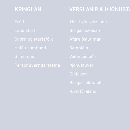
KRINGLAN
VERSLANIR & ÞJÓNUST
Fréttir
Yfirlit yfir verslanir
Laus störf
Borgarbókasafn
Stjórn og starfsfólk
Afgreiðslutímar
Hafðu samband
Sambíóin
Græn spor
Veitingastaðir
Persónuverndarstefna
Þjónustuver
Gjafakort
Borgarleikhúsið
Ævintýraland