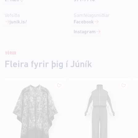
2. hæð
571-7710
Vefsíða
Samfélagsmiðlar
junik.is/
Facebook
Instagram
VÖRUR
Fleira fyrir þig í Júník