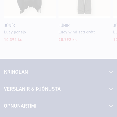
JÚNÍK
JÚNÍK
J
Lucy ponsjo
Lucy wind sett grátt
L
10.392 kr.
20.792 kr.
10
KRINGLAN
Fréttir
VERSLANIR & ÞJÓNUSTA
Laus störf
Stjórn og starfsfólk
Yfirlit yfir verslanir
OPNUNARTÍMI
Hafðu samband
Borgarbókasafn
Græn spor
Afgreiðslutímar