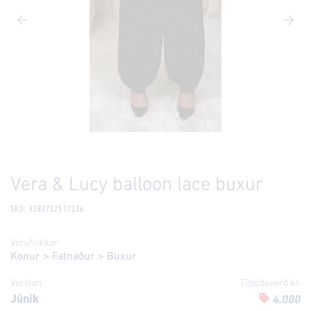
Vera & Lucy balloon lace buxur
SKU: 9282752512236
Vöruflokkar
Konur
>
Fatnaður
>
Buxur
Verslun
Tilboðsverð kr.
Júník
4.000