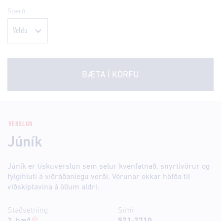
Stærð
BÆTA Í KÖRFU
VERSLUN
Júník
Júník er tískuverslun sem selur kvenfatnað, snyrtivörur og
fylgihluti á viðráðanlegu verði. Vörunar okkar höfða til
viðskiptavina á öllum aldri.
Staðsetning
Sími