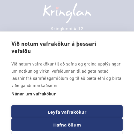
Fimmtudagur
10:00 - 18:30
Persónuverndarstefna
Sambíóin
Föstudagur
10:00 - 18:30
Veitingastaðir
Laugardagur
11:00 - 18:00
Þjónustuver
Sunnudagur
12:00 - 17:00
Kringlunni 4-12
Gjafakort
103 Reykjavik
Mánudagur
10:00 - 18:30
Borgarleikhúsið
Við notum vafrakökur á þessari
Þriðjudagur
10:00 - 18:30
vefsíðu
Sími: 517 9000
Ævintýraland
Miðvikudagur
10:00 - 18:30
Fax: 517 9010
Við notum vafrakökur til að safna og greina upplýsingar
kringlan@kringlan.is
um notkun og virkni vefsíðunnar, til að geta notað
lausnir frá samfélagsmiðlum og til að bæta efni og birta
VERTU MEÐ
viðeigandi markaðsefni.
Fáðu forskot á dagskrána okkar og sértilboð með því að skrá
Nánar um vafrakökur
þig á póstlista Kringlunnar.
Leyfa vafrakökur
Hafna öllum