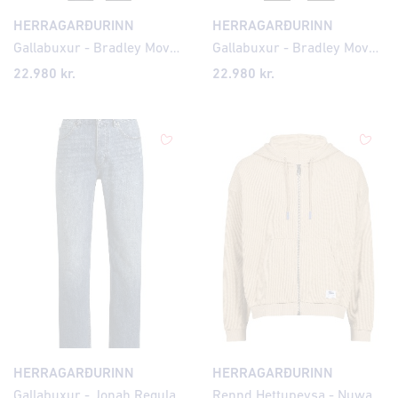
HERRAGARÐURINN
HERRAGARÐURINN
Gallabuxur - Bradley Move Lite Modern Fit
Gallabuxur - Bradley Move Lite Modern Fit
22.980 kr.
22.980 kr.
HERRAGARÐURINN
HERRAGARÐURINN
Gallabuxur - Jonah Regular Fit
Rennd Hettupeysa - Nuwahood Knit Structure