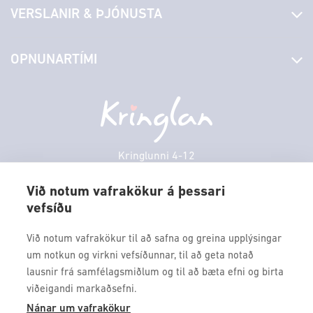
VERSLANIR & ÞJÓNUSTA
Laus störf
Stjórn og starfsfólk
Yfirlit yfir verslanir
OPNUNARTÍMI
Hafðu samband
Borgarbókasafn
Græn spor
Afgreiðslutímar
Mánudagur
10:00 - 18:30
Persónuverndarstefna
Sambíóin
Þriðjudagur
10:00 - 18:30
Veitingastaðir
Miðvikudagur
10:00 - 18:30
Þjónustuver
Fimmtudagur
10:00 - 18:30
Kringlunni 4-12
Gjafakort
103 Reykjavik
Föstudagur
10:00 - 18:30
Borgarleikhúsið
Við notum vafrakökur á þessari
Laugardagur
11:00 - 18:00
vefsíðu
Sími: 517 9000
Ævintýraland
Sunnudagur
12:00 - 17:00
Fax: 517 9010
Við notum vafrakökur til að safna og greina upplýsingar
kringlan@kringlan.is
um notkun og virkni vefsíðunnar, til að geta notað
lausnir frá samfélagsmiðlum og til að bæta efni og birta
VERTU MEÐ
viðeigandi markaðsefni.
Fáðu forskot á dagskrána okkar og sértilboð með því að skrá
Nánar um vafrakökur