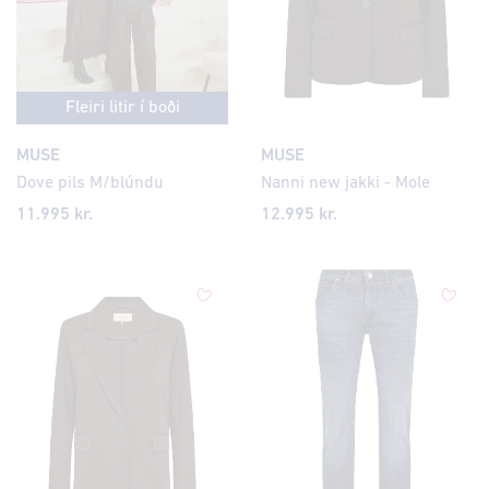
Fleiri litir í boði
MUSE
MUSE
Dove pils M/blúndu
Nanni new jakki - Mole
11.995 kr.
12.995 kr.