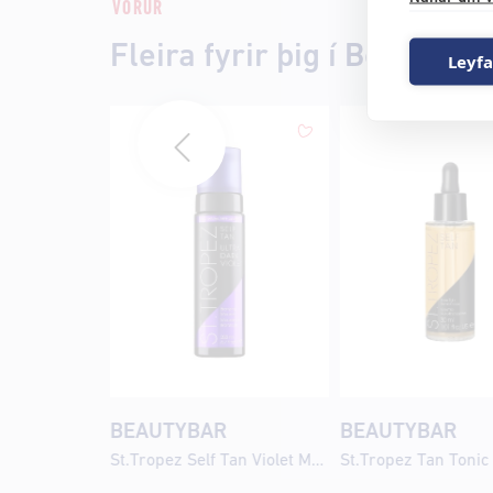
VÖRUR
Fleira fyrir þig í Beautyba
Leyfa
BEAUTYBAR
BEAUTYBAR
St.Tropez Self Tan Violet Mousse 200ml