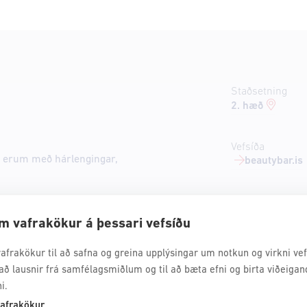
Staðsetning
2. hæð
Vefsíða
ið erum með hárlengingar,
beautybar.is
m vafrakökur á þessari vefsíðu
afrakökur til að safna og greina upplýsingar um notkun og virkni vefs
að lausnir frá samfélagsmiðlum og til að bæta efni og birta viðeigan
i.
afrakökur