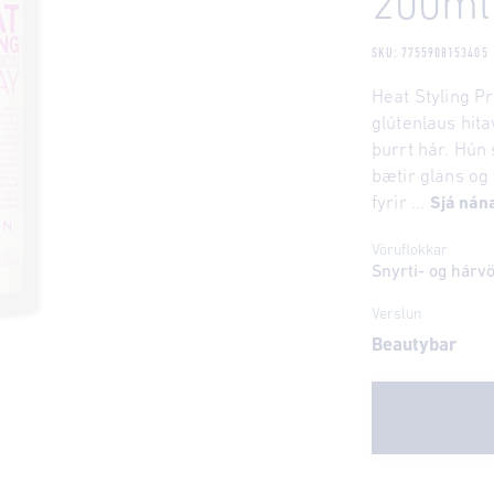
200ml
SKU: 7755908153405
Heat Styling Pr
glútenlaus hit
þurrt hár. Hún 
bætir glans og 
fyrir ...
Sjá nán
Vöruflokkar
Snyrti- og hárv
Verslun
Beautybar