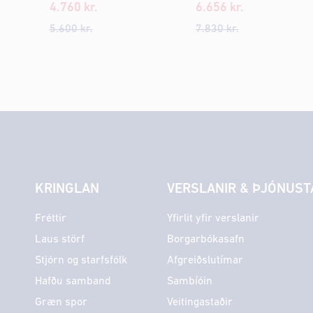
4.760
kr.
6.656
kr.
5.600
kr.
7.830
kr.
KRINGLAN
VERSLANIR & ÞJÓNUST
Fréttir
Yfirlit yfir verslanir
Laus störf
Borgarbókasafn
Stjórn og starfsfólk
Afgreiðslutímar
Hafðu samband
Sambíóin
Græn spor
Veitingastaðir