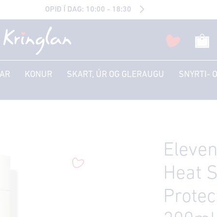
OPIÐ Í DAG: 10:00 - 18:30
AR
KONUR
SKART, ÚR OG GLERAUGU
SNYRTI- 
Eleven
Heat S
Protec