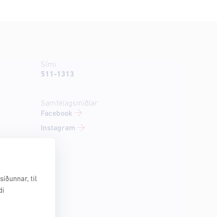
Sími
511-1313
Samfélagsmiðlar
Facebook
Instagram
íðunnar, til
di