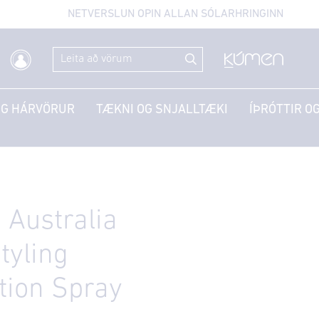
NETVERSLUN OPIN ALLAN SÓLARHRINGINN
OG HÁRVÖRUR
TÆKNI OG SNJALLTÆKI
ÍÞRÓTTIR OG
 Australia
tyling
tion Spray