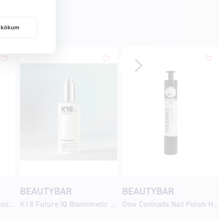
frakökum
BEAUTYBAR
BEAUTYBAR
St.Tropez Self Tan Express Sunlit Skin 30ml
K18 Future IQ Biomimetic Hair Longevity Serum 90ml
Glov Coolnails Nail Polish Hologoddess