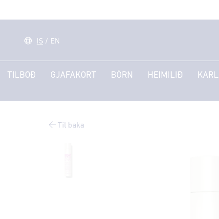
IS
/
EN
TILBOÐ
GJAFAKORT
BÖRN
HEIMILIÐ
KARL
Til baka