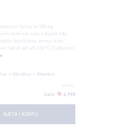
otection Spray er létt og
avörn sem má nota á blautt eða
styttir þurrktíma, temur frizz,
ver hárið allt að 230°C. Fullkomin
ar
örur
>
Hárvörur
>
Hitavörn
Verð kr.
4.990
5.870
BÆTA Í KÖRFU