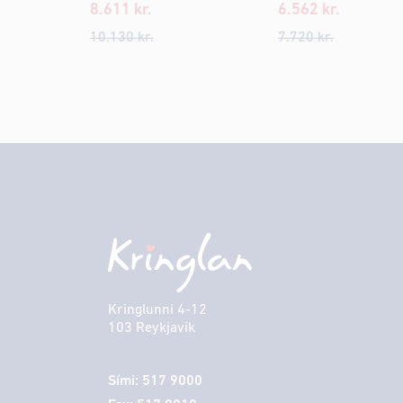
8.611
kr.
6.562
kr.
10.130
kr.
7.720
kr.
Kringlunni 4-12
103 Reykjavik
Sími: 517 9000