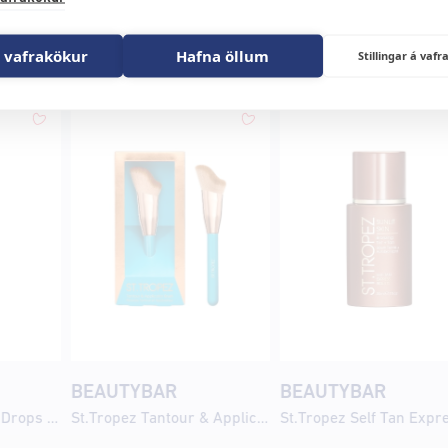
r
 vafrakökur
Hafna öllum
Stillingar á va
BEAUTYBAR
BEAUTYBAR
St.Tropez Tan Tonic Drops 30ml
St.Tropez Tantour & Applicator Brush