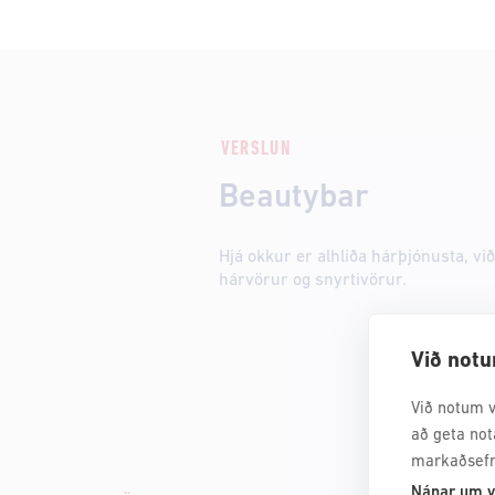
VERSLUN
Beautybar
Hjá okkur er alhliða hárþjónusta, v
hárvörur og snyrtivörur.
Við notu
Við notum v
að geta not
markaðsefn
Nánar um v