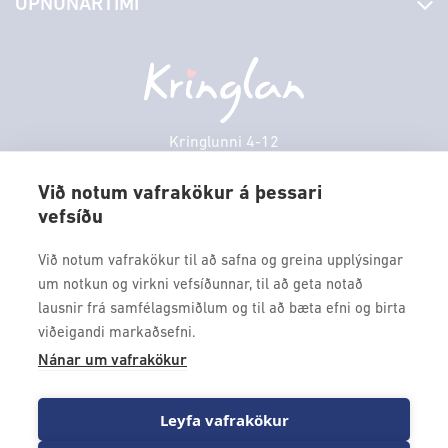
OPNUNARTÍMI
Hafðu samband
Borgarbókasafn
Græn spor
Afgreiðslutímar
Laugardagur
11:00 - 18:00
Persónuverndarstefna
Sambíóin
Sunnudagur
12:00 - 17:00
Veitingastaðir
Mánudagur
10:00 - 18:30
Þjónustuver
Þriðjudagur
10:00 - 18:30
Kringlunni 4-12
Gjafakort
103 Reykjavik
Miðvikudagur
10:00 - 18:30
Borgarleikhúsið
Við notum vafrakökur á þessari
Fimmtudagur
10:00 - 18:30
vefsíðu
Sími: 517 9000
Ævintýraland
Föstudagur
10:00 - 18:30
Fax: 517 9010
Við notum vafrakökur til að safna og greina upplýsingar
kringlan@kringlan.is
um notkun og virkni vefsíðunnar, til að geta notað
lausnir frá samfélagsmiðlum og til að bæta efni og birta
VERTU MEÐ
viðeigandi markaðsefni.
Fáðu forskot á dagskrána okkar og sértilboð með því að skrá
Nánar um vafrakökur
þig á póstlista Kringlunnar.
Leyfa vafrakökur