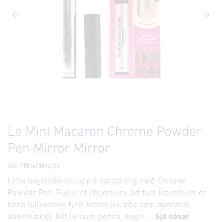
Le Mini Macaron Chrome Powder
Pen Mirror Mirror
SKU: 7851475894333
Lyftu naglalakkinu upp á næsta stig með Chrome
Powder Pen. Fullur af litsterkum, þéttum litarefnum er
hann fullkominn fyrir krómlúkk eða sem áberandi
áherslunögl. Allt í einum penna, engin ...
Sjá nánar