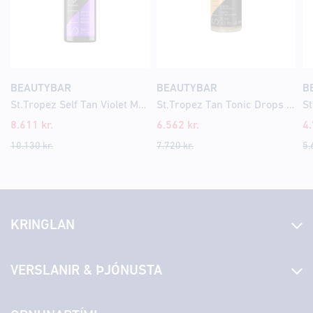
BEAUTYBAR
BEAUTYBAR
B
St.Tropez Self Tan Violet Mousse 200ml
St.Tropez Tan Tonic Drops 30ml
8.611
kr.
6.562
kr.
4
10.130
kr.
7.720
kr.
5.
KRINGLAN
Fréttir
VERSLANIR & ÞJÓNUSTA
Laus störf
Stjórn og starfsfólk
Yfirlit yfir verslanir