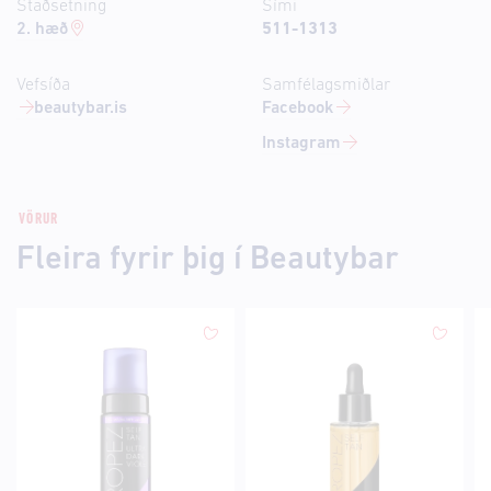
Staðsetning
Sími
2. hæð
511-1313
Vefsíða
Samfélagsmiðlar
beautybar.is
Facebook
Instagram
VÖRUR
Fleira fyrir þig í Beautybar