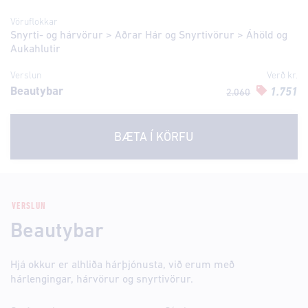
Vöruflokkar
Snyrti- og hárvörur
>
Aðrar Hár og Snyrtivörur
>
Áhöld og
Aukahlutir
Verslun
Verð kr.
Beautybar
1.751
2.060
BÆTA Í KÖRFU
VERSLUN
Beautybar
Hjá okkur er alhliða hárþjónusta, við erum með
hárlengingar, hárvörur og snyrtivörur.