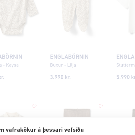
ABÖRNIN
ENGLABÖRNIN
ENGLA
a - Kaysa
Buxur - Lilja
Stutterm
r.
3.990 kr.
5.990 kr
m vafrakökur á þessari vefsíðu