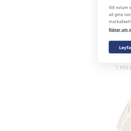
Við notum v
að geta not
markaðsefn
Nánar um v
Leyfa
ENGL
Bolur - 
7.990 k