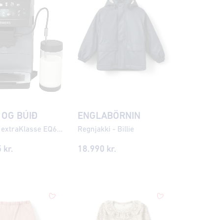
 OG BÚIÐ
ENGLABÖRNIN
Siemens extraKlasse EQ600 iAroma Espresso kaffivél
Regnjakki - Billie
5
kr.
18.990 kr.