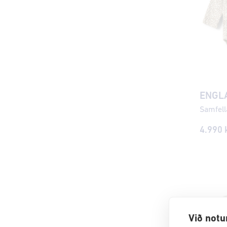
ENGL
Samfell
4.990 k
Við notu