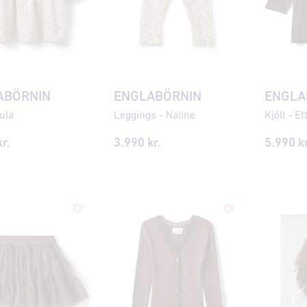
ABÖRNIN
ENGLABÖRNIN
ENGLA
Lula
Leggings - Naline
Kjóll - Et
r.
3.990 kr.
5.990 kr