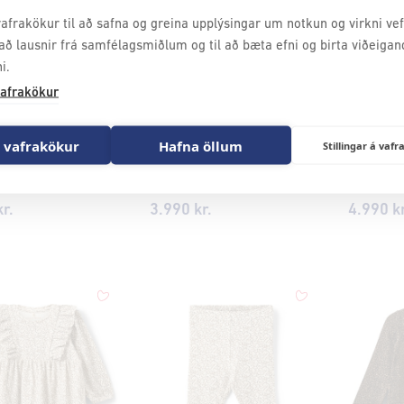
afrakökur til að safna og greina upplýsingar um notkun og virkni vefs
að lausnir frá samfélagsmiðlum og til að bæta efni og birta viðeigan
i.
afrakökur
 vafrakökur
Hafna öllum
Stillingar á va
ABÖRNIN
ENGLABÖRNIN
ENGLA
Callia
Leggings - Naline
Leggings
r.
3.990 kr.
4.990 kr