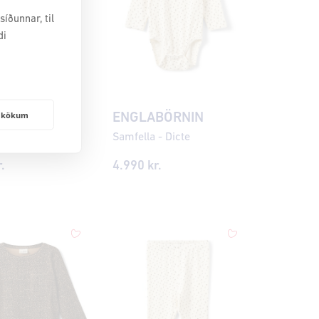
íðunnar, til
di
frakökum
BÖRNIN
ENGLABÖRNIN
 - Naline
Samfella - Dicte
.
4.990 kr.