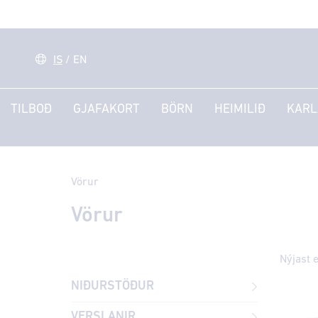
IS
/
EN
TILBOÐ
GJAFAKORT
BÖRN
HEIMILIÐ
KARL
Vörur
Vörur
NIÐURSTÖÐUR
VERSLANIR