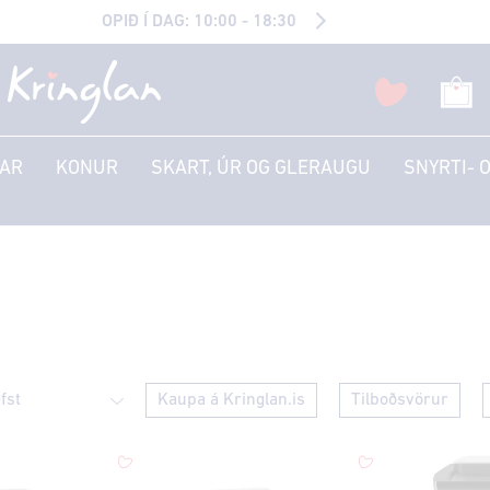
OPIÐ Í DAG: 10:00 - 18:30
AR
KONUR
SKART, ÚR OG GLERAUGU
SNYRTI- 
Kaupa á Kringlan.is
Tilboðsvörur