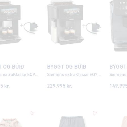
 OG BÚIÐ
BYGGT OG BÚIÐ
BYGGT
Siemens extraKlasse EQ900 iAroma Espresso kaffivél
Siemens extraKlasse EQ700 iAroma Espresso kaffivél
95
kr.
229.995
kr.
149.99