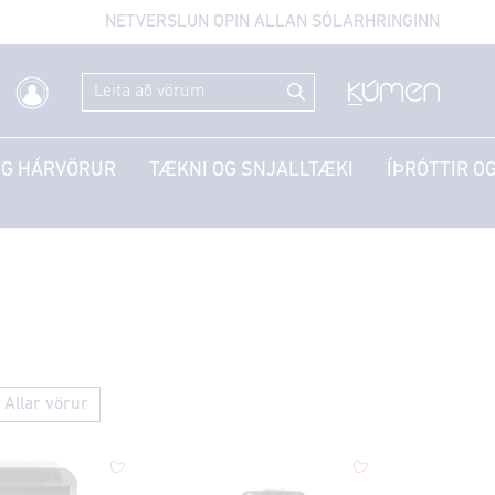
NETVERSLUN OPIN ALLAN SÓLARHRINGINN
OG HÁRVÖRUR
TÆKNI OG SNJALLTÆKI
ÍÞRÓTTIR OG
Allar vörur