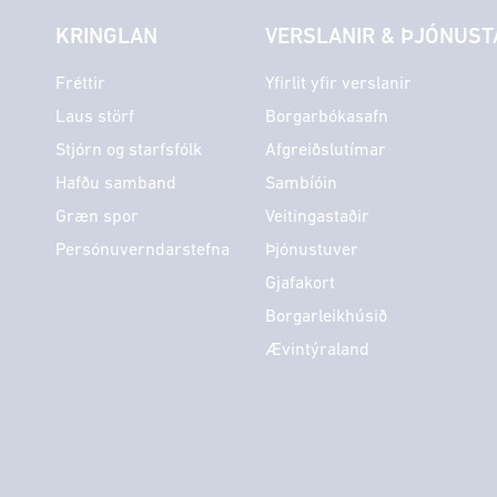
KRINGLAN
VERSLANIR & ÞJÓNUST
Fréttir
Yfirlit yfir verslanir
Laus störf
Borgarbókasafn
Stjórn og starfsfólk
Afgreiðslutímar
Hafðu samband
Sambíóin
Græn spor
Veitingastaðir
Persónuverndarstefna
Þjónustuver
Gjafakort
Borgarleikhúsið
Ævintýraland