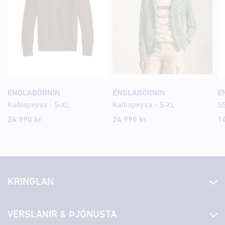
ENGLABÖRNIN
ENGLABÖRNIN
E
Kaðlapeysa - S-XL
Kaðlapeysa - S-XL
SS
24.990 kr.
24.990 kr.
14
KRINGLAN
Fréttir
VERSLANIR & ÞJÓNUSTA
Laus störf