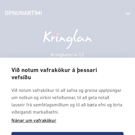
Stjórn og starfsfólk
Yfirlit yfir verslanir
OPNUNARTÍMI
Hafðu samband
Borgarbókasafn
Græn spor
Afgreiðslutímar
Fimmtudagur
10:00 - 18:30
Persónuverndarstefna
Sambíóin
Föstudagur
10:00 - 18:30
Veitingastaðir
Laugardagur
11:00 - 18:00
Þjónustuver
Sunnudagur
12:00 - 17:00
Kringlunni 4-12
Gjafakort
103 Reykjavik
Mánudagur
10:00 - 18:30
Borgarleikhúsið
Við notum vafrakökur á þessari
Þriðjudagur
10:00 - 18:30
vefsíðu
Sími: 517 9000
Ævintýraland
Miðvikudagur
10:00 - 18:30
Fax: 517 9010
Við notum vafrakökur til að safna og greina upplýsingar
kringlan@kringlan.is
um notkun og virkni vefsíðunnar, til að geta notað
lausnir frá samfélagsmiðlum og til að bæta efni og birta
VERTU MEÐ
viðeigandi markaðsefni.
Fáðu forskot á dagskrána okkar og sértilboð með því að skrá
Nánar um vafrakökur
þig á póstlista Kringlunnar.