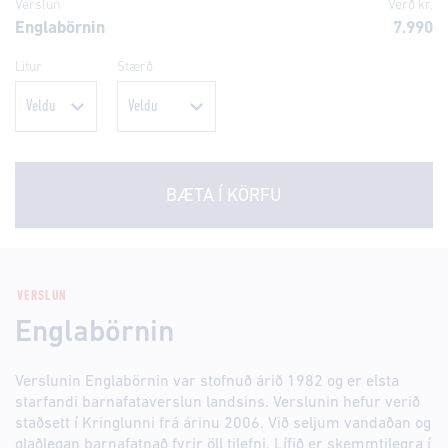
Verslun
Verð kr.
Englabörnin
7.990
Litur
Stærð
BÆTA Í KÖRFU
VERSLUN
Englabörnin
Verslunin Englabörnin var stofnuð árið 1982 og er elsta
starfandi barnafataverslun landsins. Verslunin hefur verið
staðsett í Kringlunni frá árinu 2006. Við seljum vandaðan og
glaðlegan barnafatnað fyrir öll tilefni. Lífið er skemmtilegra í