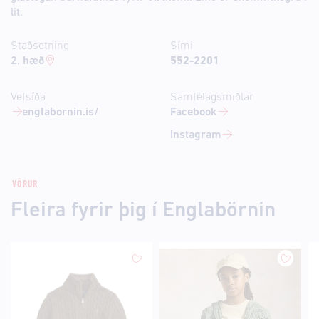
lit.
Staðsetning
Sími
2. hæð
552-2201
Vefsíða
Samfélagsmiðlar
englabornin.is/
Facebook
Instagram
VÖRUR
Fleira fyrir þig í Englabörnin