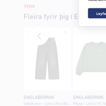
VÖRUR
Leyfa
Fleira fyrir þig í Englabörn
ENGLABÖRNIN
ENGLABÖRNIN
Gallabuxur - Levi's Rise Baggy
Peysa - Levi's 10-1