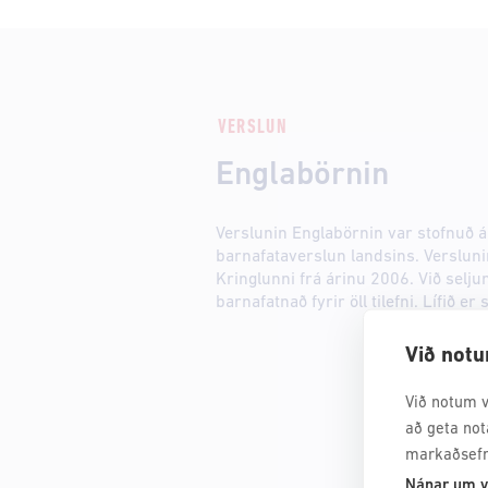
VERSLUN
Englabörnin
Verslunin Englabörnin var stofnuð ár
barnafataverslun landsins. Verslunin
Kringlunni frá árinu 2006. Við selj
barnafatnað fyrir öll tilefni. Lífið er 
Við notu
Við notum v
að geta not
markaðsefn
Nánar um v