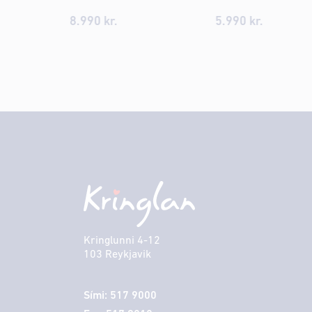
8.990 kr.
5.990 kr.
Kringlunni 4-12
103 Reykjavik
Sími: 517 9000