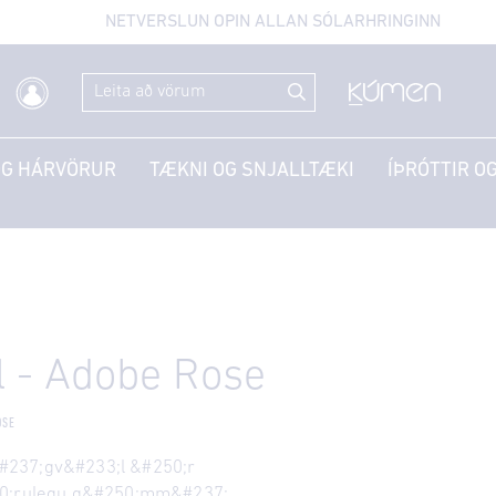
NETVERSLUN OPIN ALLAN SÓLARHRINGINN
OG HÁRVÖRUR
TÆKNI OG SNJALLTÆKI
ÍÞRÓTTIR OG
l - Adobe Rose
OSE
t&#237;gv&#233;l &#250;r
50;rulegu g&#250;mm&#237;