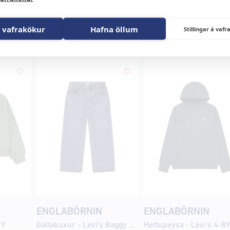
 vafrakökur
Hafna öllum
Stillingar á va
in
ENGLABÖRNIN
ENGLABÖRNIN
6Y
Gallabuxur - Levi's Baggy 4-8Y
Hettupeysa - Levi's 4-8Y