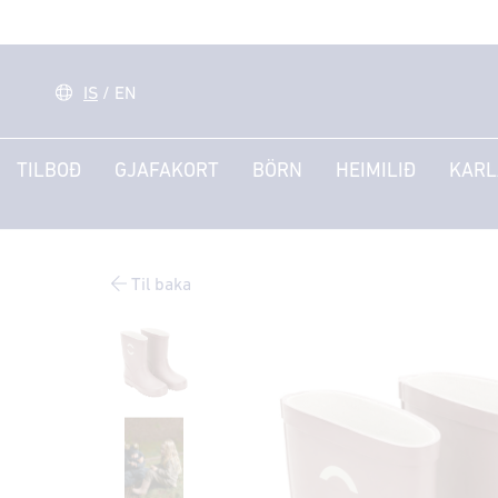
IS
/
EN
TILBOÐ
GJAFAKORT
BÖRN
HEIMILIÐ
KARL
Til baka