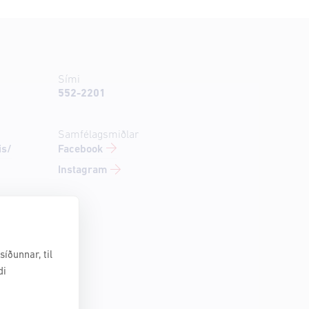
Sími
552-2201
Samfélagsmiðlar
Facebook
is/
Instagram
íðunnar, til
di