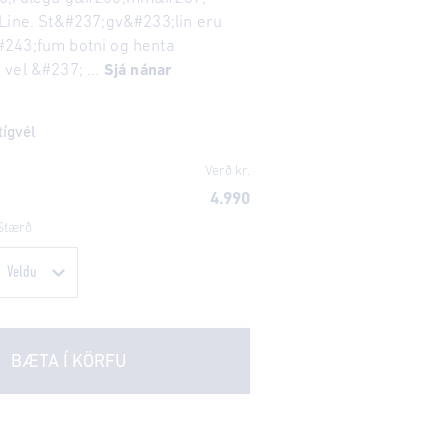
Line. St&#237;gv&#233;lin eru
243;fum botni og henta
vel &#237; ...
Sjá nánar
tígvél
Verð kr.
4.990
Stærð
BÆTA Í KÖRFU