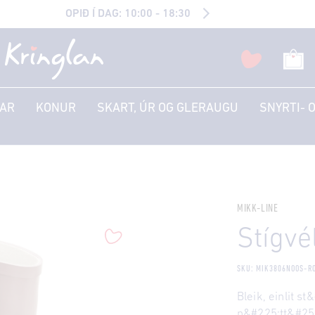
OPIÐ Í DAG: 10:00 - 18:30
AR
KONUR
SKART, ÚR OG GLERAUGU
SNYRTI- 
MIKK-LINE
Stígvé
SKU: MIK3806NOOS-R
Bleik, einlit s
n&#225;tt&#2