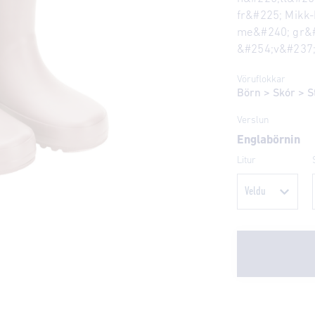
fr&#225; Mikk-
me&#240; gr&#
&#254;v&#237; 
Vöruflokkar
Börn
>
Skór
>
S
Verslun
Englabörnin
Litur