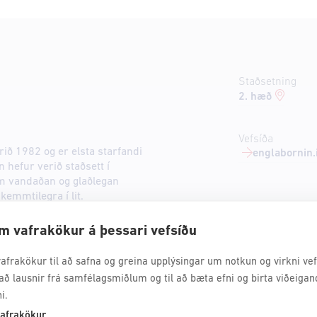
Staðsetning
2. hæð
Vefsíða
ið 1982 og er elsta starfandi
englabornin.
 hefur verið staðsett í
um vandaðan og glaðlegan
skemmtilegra í lit.
m vafrakökur á þessari vefsíðu
afrakökur til að safna og greina upplýsingar um notkun og virkni vefs
að lausnir frá samfélagsmiðlum og til að bæta efni og birta viðeigan
i.
afrakökur