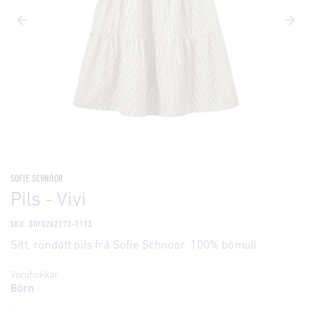
SOFIE SCHNOOR
Pils - Vivi
SKU: SOFG262272-7113
Sítt, röndótt pils frá Sofie Schnoor. 100% bómull.
Vöruflokkar
Börn