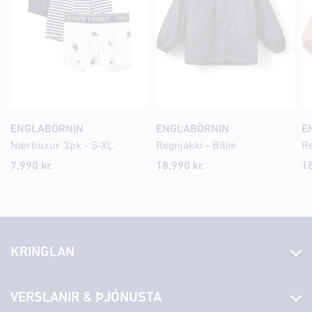
ENGLABÖRNIN
ENGLABÖRNIN
E
Nærbuxur 3pk - S-XL
Regnjakki - Billie
Re
7.990 kr.
18.990 kr.
18
KRINGLAN
Fréttir
VERSLANIR & ÞJÓNUSTA
Laus störf