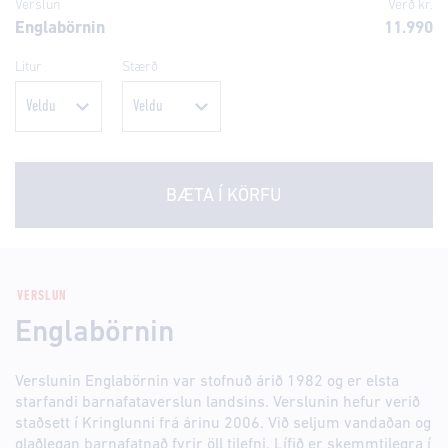
Verslun
Verð kr.
Englabörnin
11.990
Litur
Stærð
BÆTA Í KÖRFU
VERSLUN
Englabörnin
Verslunin Englabörnin var stofnuð árið 1982 og er elsta
starfandi barnafataverslun landsins. Verslunin hefur verið
staðsett í Kringlunni frá árinu 2006. Við seljum vandaðan og
glaðlegan barnafatnað fyrir öll tilefni. Lífið er skemmtilegra í