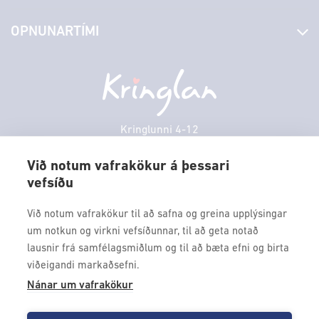
Stjórn og starfsfólk
Yfirlit yfir verslanir
OPNUNARTÍMI
Hafðu samband
Borgarbókasafn
Græn spor
Afgreiðslutímar
Mánudagur
10:00 - 18:30
Persónuverndarstefna
Sambíóin
Þriðjudagur
10:00 - 18:30
Veitingastaðir
Miðvikudagur
10:00 - 18:30
Þjónustuver
Fimmtudagur
10:00 - 18:30
Kringlunni 4-12
Gjafakort
103 Reykjavik
Föstudagur
10:00 - 18:30
Borgarleikhúsið
Við notum vafrakökur á þessari
Laugardagur
11:00 - 18:00
vefsíðu
Sími: 517 9000
Ævintýraland
Sunnudagur
12:00 - 17:00
Fax: 517 9010
Við notum vafrakökur til að safna og greina upplýsingar
kringlan@kringlan.is
um notkun og virkni vefsíðunnar, til að geta notað
lausnir frá samfélagsmiðlum og til að bæta efni og birta
VERTU MEÐ
viðeigandi markaðsefni.
Fáðu forskot á dagskrána okkar og sértilboð með því að skrá
Nánar um vafrakökur
þig á póstlista Kringlunnar.