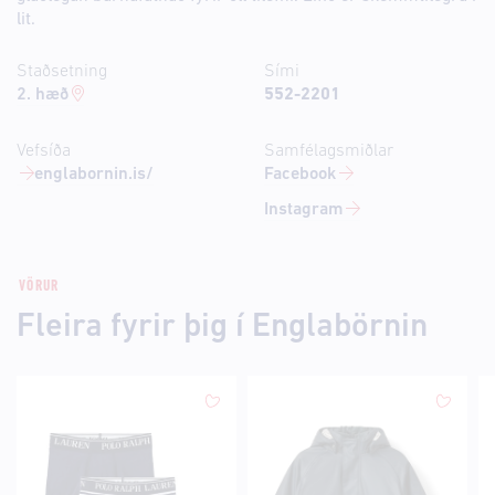
lit.
Staðsetning
Sími
2. hæð
552-2201
Vefsíða
Samfélagsmiðlar
englabornin.is/
Facebook
Instagram
VÖRUR
Fleira fyrir þig í Englabörnin