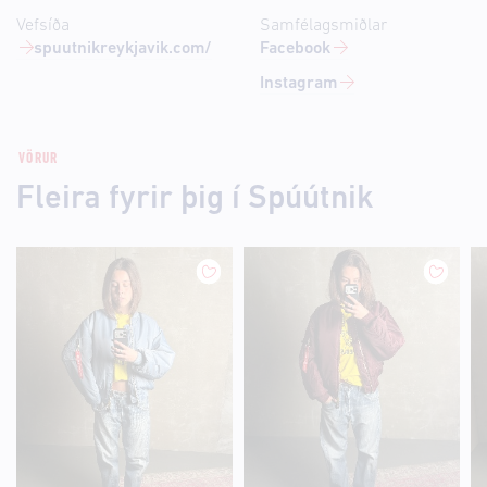
Vefsíða
Samfélagsmiðlar
spuutnikreykjavik.com/
Facebook
Instagram
VÖRUR
Fleira fyrir þig í Spúútnik