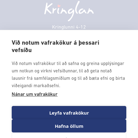
Persónuverndarstefna
Sambíóin
Föstudagur
10:00 - 18:30
Veitingastaðir
Laugardagur
11:00 - 18:00
Þjónustuver
Sunnudagur
12:00 - 17:00
Kringlunni 4-12
Gjafakort
103 Reykjavik
Mánudagur
10:00 - 18:30
Borgarleikhúsið
Við notum vafrakökur á þessari
Þriðjudagur
10:00 - 18:30
vefsíðu
Sími: 517 9000
Ævintýraland
Miðvikudagur
10:00 - 18:30
Fax: 517 9010
Við notum vafrakökur til að safna og greina upplýsingar
kringlan@kringlan.is
um notkun og virkni vefsíðunnar, til að geta notað
lausnir frá samfélagsmiðlum og til að bæta efni og birta
VERTU MEÐ
viðeigandi markaðsefni.
Fáðu forskot á dagskrána okkar og sértilboð með því að skrá
Nánar um vafrakökur
þig á póstlista Kringlunnar.
Leyfa vafrakökur
Hafna öllum