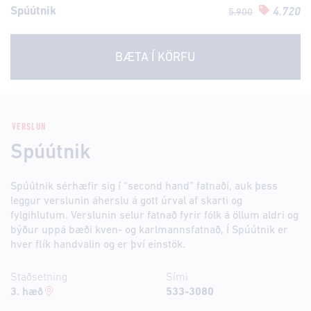
Spúútnik
4.720
5.900
BÆTA Í KÖRFU
VERSLUN
Spúútnik
Spúútnik sérhæfir sig í “second hand” fatnaði, auk þess
leggur verslunin áherslu á gott úrval af skarti og
fylgihlutum. Verslunin selur fatnað fyrir fólk á öllum aldri og
býður uppá bæði kven- og karlmannsfatnað, Í Spúútnik er
hver flík handvalin og er því einstök.
Staðsetning
Sími
3. hæð
533-3080