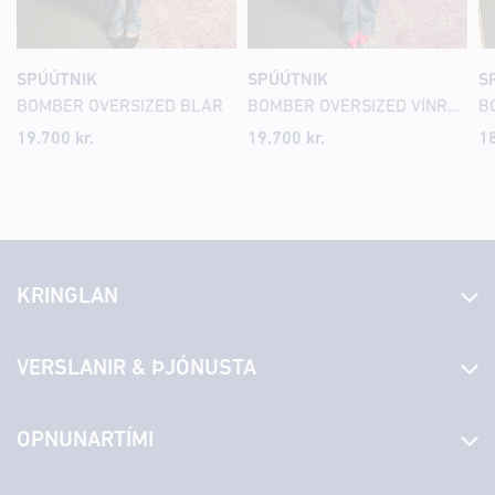
SPÚÚTNIK
SPÚÚTNIK
S
BOMBER OVERSIZED BLÁR
BOMBER OVERSIZED VÍNRAUÐUR
B
19.700 kr.
19.700 kr.
18
KRINGLAN
Fréttir
VERSLANIR & ÞJÓNUSTA
Laus störf
Stjórn og starfsfólk
Yfirlit yfir verslanir
OPNUNARTÍMI
Hafðu samband
Borgarbókasafn
Græn spor
Afgreiðslutímar
Fimmtudagur
10:00 - 18:30