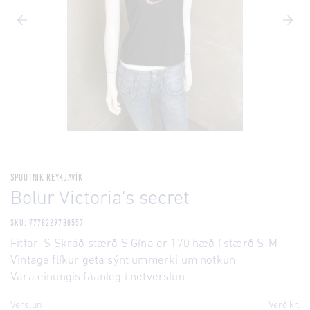
SPÚÚTNIK REYKJAVÍK
Bolur Victoria's secret
SKU: 7778229780557
Fittar S Skráð stærð S Gína er 170 hæð í stærð S-M
Vintage flíkur geta sýnt ummerki um notkun
Vara einungis fáanleg í netverslun
Verslun
Verð kr.