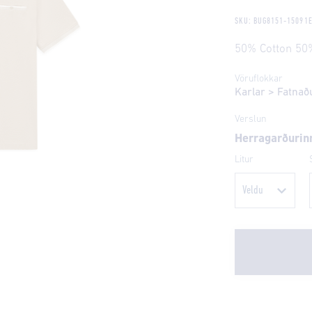
SKU: BUG8151-15091
50% Cotton 50
Vöruflokkar
Karlar
>
Fatnað
Verslun
Herragarðurin
Litur