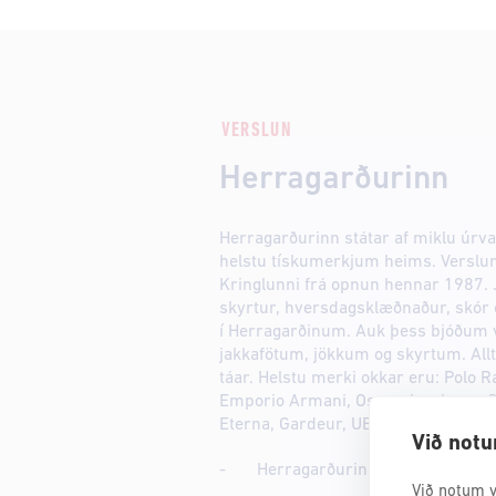
VERSLUN
Herragarðurinn
Herragarðurinn státar af miklu úrva
helstu tískumerkjum heims. Verslun 
Kringlunni frá opnun hennar 1987. Ja
skyrtur, hversdagsklæðnaður, skór og
í Herragarðinum. Auk þess bjóðum 
jakkafötum, jökkum og skyrtum. Allt 
táar. Helstu merki okkar eru: Polo 
Emporio Armani, Oscar Jacobson, 
Eterna, Gardeur, UBR, Tramarossa, 
Við notu
- Herragarðurinn klæðir þig vel !
Við notum v