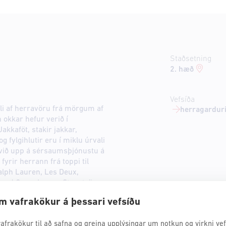
Staðsetning
2. hæð
Vefsíða
li af herravöru frá mörgum af
herragarduri
okkar hefur verið í
kkaföt, stakir jakkar,
 fylgihlutir eru í miklu úrvali
við upp á sérsaumsþjónustu á
fyrir herrann frá toppi til
Ralph Lauren, Les Deux,
Sand Copenhagen, Stenströms,
Golden Goose, Lloyd.
m vafrakökur á þessari vefsíðu
afrakökur til að safna og greina upplýsingar um notkun og virkni vefs