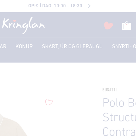
OPIÐ Í DAG: 10:00 - 18:30
AR
KONUR
SKART, ÚR OG GLERAUGU
SNYRTI- 
BUGATTI
Polo B
Struct
Contra