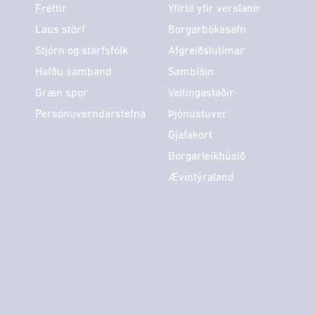
Fréttir
Yfirlit yfir verslanir
Laus störf
Borgarbókasafn
Stjórn og starfsfólk
Afgreiðslutímar
Hafðu samband
Sambíóin
Græn spor
Veitingastaðir
Persónuverndarstefna
Þjónustuver
Gjafakort
Borgarleikhúsið
Ævintýraland