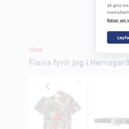
að geta not
markaðsefn
Nánar um v
Leyfa
VÖRUR
Fleira fyrir þig í Herragar