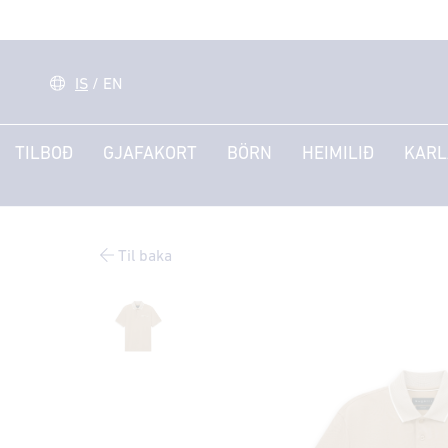
IS
/
EN
TILBOÐ
GJAFAKORT
BÖRN
HEIMILIÐ
KARL
Til baka