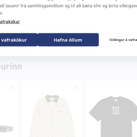
að lausnir frá samfélagsmiðlum og til að bæta efni og birta viðeigan
i.
afrakökur
 vafrakökur
Hafna öllum
Stillingar á va
ðurinn