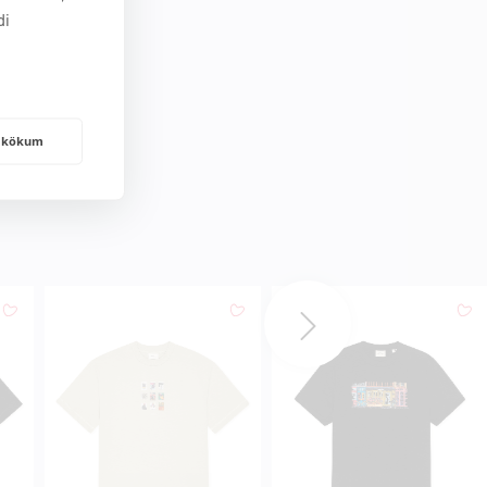
di
frakökum