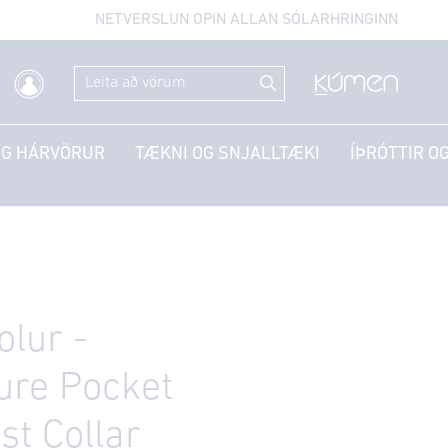
NETVERSLUN OPIN ALLAN SÓLARHRINGINN
OG HÁRVÖRUR
TÆKNI OG SNJALLTÆKI
ÍÞRÓTTIR OG
olur -
ure Pocket
st Collar