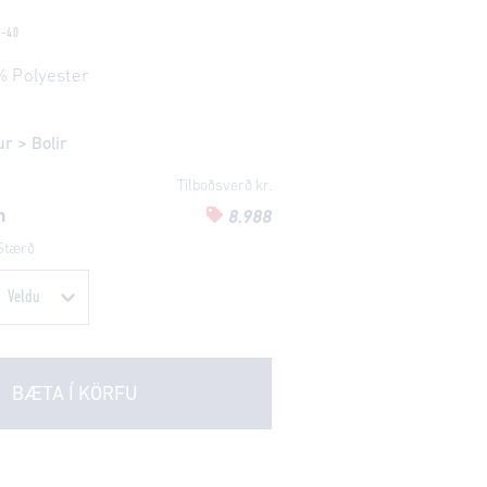
E-40
% Polyester
ur
>
Bolir
Tilboðsverð kr.
n
8.988
Stærð
BÆTA Í KÖRFU