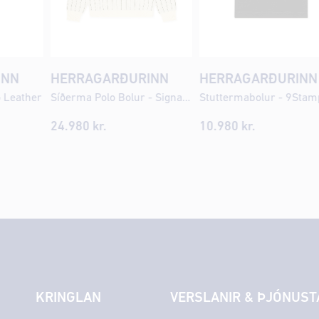
INN
HERRAGARÐURINN
HERRAGARÐURINN
o Leather
Síðerma Polo Bolur - Signature Knit Pinstriped
Stuttermabolur - 9Stam
24.980 kr.
10.980 kr.
KRINGLAN
VERSLANIR & ÞJÓNUST