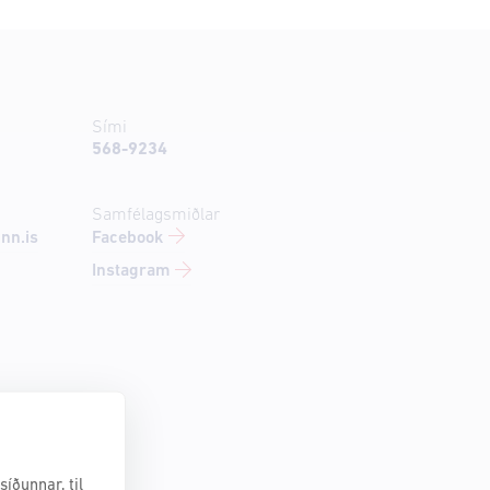
Sími
568-9234
Samfélagsmiðlar
Facebook
nn.is
Instagram
íðunnar, til