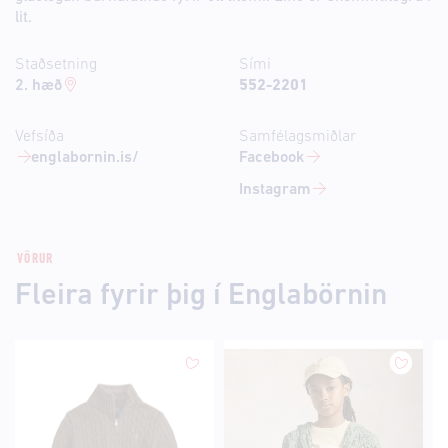
lit.
Staðsetning
Sími
2. hæð
552-2201
Vefsíða
Samfélagsmiðlar
englabornin.is/
Facebook
Instagram
VÖRUR
Fleira fyrir þig í Englabörnin