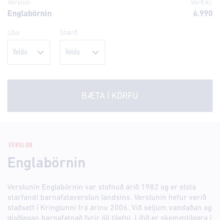
Verslun
Verð kr.
Englabörnin
6.990
Litur
Stærð
BÆTA Í KÖRFU
VERSLUN
Englabörnin
Verslunin Englabörnin var stofnuð árið 1982 og er elsta
starfandi barnafataverslun landsins. Verslunin hefur verið
staðsett í Kringlunni frá árinu 2006. Við seljum vandaðan og
glaðlegan barnafatnað fyrir öll tilefni. Lífið er skemmtilegra í