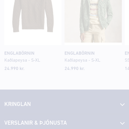
ENGLABÖRNIN
ENGLABÖRNIN
E
Kaðlapeysa - S-XL
Kaðlapeysa - S-XL
SS
24.990 kr.
24.990 kr.
14
KRINGLAN
Fréttir
VERSLANIR & ÞJÓNUSTA
Laus störf