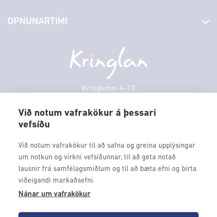
Stjórn og starfsfólk
Yfirlit yfir verslanir
OPNUNARTÍMI
Hafðu samband
Borgarbókasafn
Græn spor
Afgreiðslutímar
Fimmtudagur
10:00 - 18:30
Persónuverndarstefna
Sambíóin
Föstudagur
10:00 - 18:30
Veitingastaðir
Laugardagur
11:00 - 18:00
Þjónustuver
Sunnudagur
12:00 - 17:00
Kringlunni 4-12
Gjafakort
103 Reykjavik
Mánudagur
10:00 - 18:30
Borgarleikhúsið
Við notum vafrakökur á þessari
Þriðjudagur
10:00 - 18:30
vefsíðu
Sími: 517 9000
Ævintýraland
Miðvikudagur
10:00 - 18:30
Fax: 517 9010
Við notum vafrakökur til að safna og greina upplýsingar
kringlan@kringlan.is
um notkun og virkni vefsíðunnar, til að geta notað
lausnir frá samfélagsmiðlum og til að bæta efni og birta
VERTU MEÐ
viðeigandi markaðsefni.
Fáðu forskot á dagskrána okkar og sértilboð með því að skrá
Nánar um vafrakökur
þig á póstlista Kringlunnar.