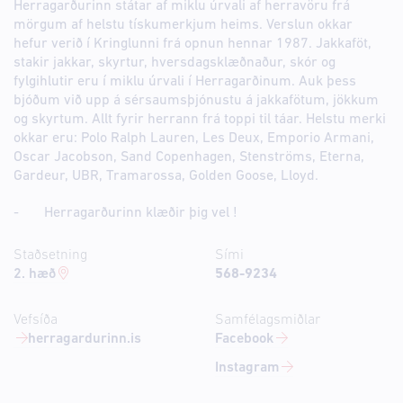
Herragarðurinn státar af miklu úrvali af herravöru frá
mörgum af helstu tískumerkjum heims. Verslun okkar
hefur verið í Kringlunni frá opnun hennar 1987. Jakkaföt,
stakir jakkar, skyrtur, hversdagsklæðnaður, skór og
fylgihlutir eru í miklu úrvali í Herragarðinum. Auk þess
bjóðum við upp á sérsaumsþjónustu á jakkafötum, jökkum
og skyrtum. Allt fyrir herrann frá toppi til táar. Helstu merki
okkar eru: Polo Ralph Lauren, Les Deux, Emporio Armani,
Oscar Jacobson, Sand Copenhagen, Stenströms, Eterna,
Gardeur, UBR, Tramarossa, Golden Goose, Lloyd.
- Herragarðurinn klæðir þig vel !
Staðsetning
Sími
2. hæð
568-9234
Vefsíða
Samfélagsmiðlar
herragardurinn.is
Facebook
Instagram