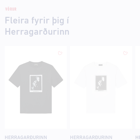
VÖRUR
Fleira fyrir þig í
Herragarðurinn
HERRAGARÐURINN
HERRAGARÐURINN
H