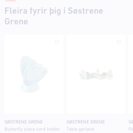
VÖRUR
Fleira fyrir þig í Søstrene
Grene
SØSTRENE GRENE
SØSTRENE GRENE
S
Butterfly place card holder
Table garland
P