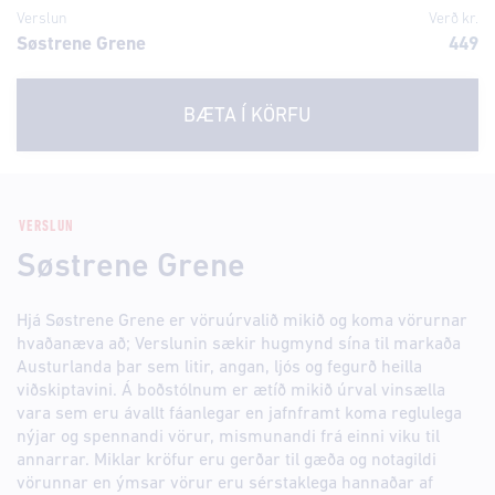
Verslun
Verð kr.
Søstrene Grene
449
BÆTA Í KÖRFU
VERSLUN
Søstrene Grene
Hjá Søstrene Grene er vöruúrvalið mikið og koma vörurnar
hvaðanæva að; Verslunin sækir hugmynd sína til markaða
Austurlanda þar sem litir, angan, ljós og fegurð heilla
viðskiptavini. Á boðstólnum er ætíð mikið úrval vinsælla
vara sem eru ávallt fáanlegar en jafnframt koma reglulega
nýjar og spennandi vörur, mismunandi frá einni viku til
annarrar. Miklar kröfur eru gerðar til gæða og notagildi
vörunnar en ýmsar vörur eru sérstaklega hannaðar af