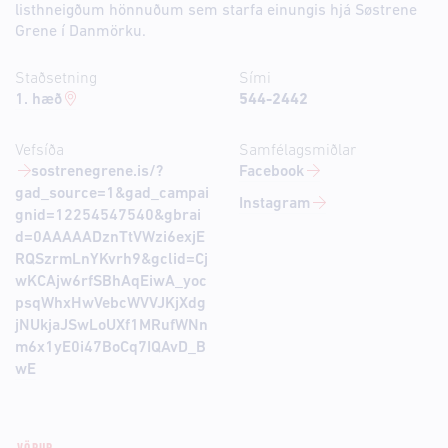
listhneigðum hönnuðum sem starfa einungis hjá Søstrene
Grene í Danmörku.
Staðsetning
Sími
1. hæð
544-2442
Vefsíða
Samfélagsmiðlar
sostrenegrene.is/?
Facebook
gad_source=1&gad_campai
Instagram
gnid=12254547540&gbrai
d=0AAAAADznTtVWzi6exjE
RQSzrmLnYKvrh9&gclid=Cj
wKCAjw6rfSBhAqEiwA_yoc
psqWhxHwVebcWVVJKjXdg
jNUkjaJSwLoUXf1MRufWNn
m6x1yE0i47BoCq7IQAvD_B
wE