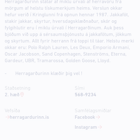
Herragarðurinn státar af miklu úrvali af herravöru frá
mörgum af helstu tískumerkjum heims. Verslun okkar
hefur verið í Kringlunni frá opnun hennar 1987. Jakkaföt,
stakir jakkar, skyrtur, hversdagsklæðnaður, skór og
fylgihlutir eru í miklu úrvali í Herragarðinum. Auk þess
bjóðum við upp á sérsaumsþjónustu á jakkafötum, jökkum
og skyrtum. Allt fyrir herrann frá toppi til táar. Helstu merki
okkar eru: Polo Ralph Lauren, Les Deux, Emporio Armani,
Oscar Jacobson, Sand Copenhagen, Stenströms, Eterna,
Gardeur, UBR, Tramarossa, Golden Goose, Lloyd.
- Herragarðurinn klæðir þig vel !
Staðsetning
Sími
2. hæð
568-9234
Vefsíða
Samfélagsmiðlar
herragardurinn.is
Facebook
Instagram