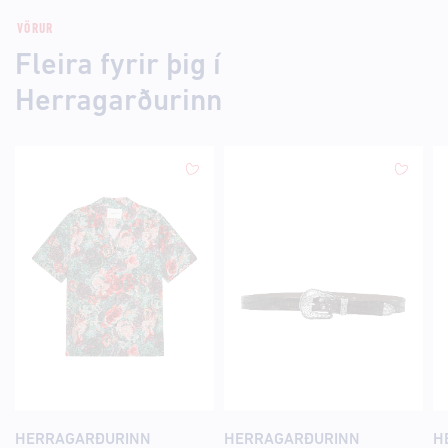
VÖRUR
Fleira fyrir þig í
Herragarðurinn
HERRAGARÐURINN
HERRAGARÐURINN
H