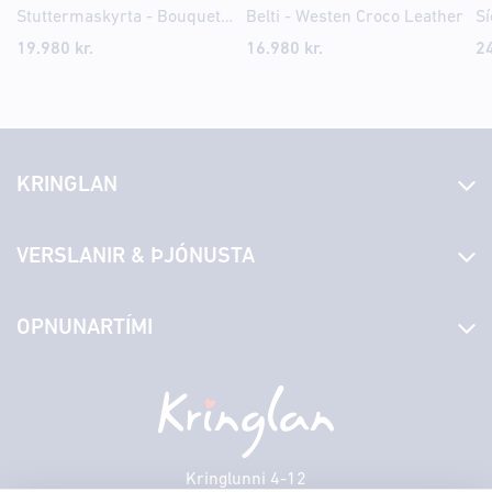
Stuttermaskyrta - Bouquet AOP
Belti - Westen Croco Leather
19.980 kr.
16.980 kr.
24
KRINGLAN
Fréttir
VERSLANIR & ÞJÓNUSTA
Laus störf
Stjórn og starfsfólk
Yfirlit yfir verslanir
OPNUNARTÍMI
Hafðu samband
Borgarbókasafn
Græn spor
Afgreiðslutímar
Föstudagur
10:00 - 18:30
Persónuverndarstefna
Sambíóin
Laugardagur
11:00 - 18:00
Veitingastaðir
Sunnudagur
12:00 - 17:00
Þjónustuver
Mánudagur
10:00 - 18:30
Kringlunni 4-12