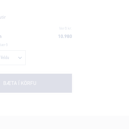
utir
Verð kr.
n
10.980
tærð
BÆTA Í KÖRFU