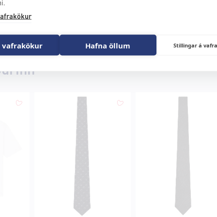
i.
afrakökur
 vafrakökur
Hafna öllum
Stillingar á va
ðurinn