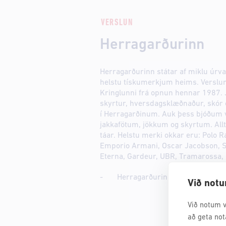
VERSLUN
Herragarðurinn
Herragarðurinn státar af miklu úrva
helstu tískumerkjum heims. Verslun 
Kringlunni frá opnun hennar 1987. Ja
skyrtur, hversdagsklæðnaður, skór og
í Herragarðinum. Auk þess bjóðum 
jakkafötum, jökkum og skyrtum. Allt 
táar. Helstu merki okkar eru: Polo 
Emporio Armani, Oscar Jacobson, 
Eterna, Gardeur, UBR, Tramarossa, 
- Herragarðurinn klæðir þig vel !
Við notu
Við notum v
að geta not