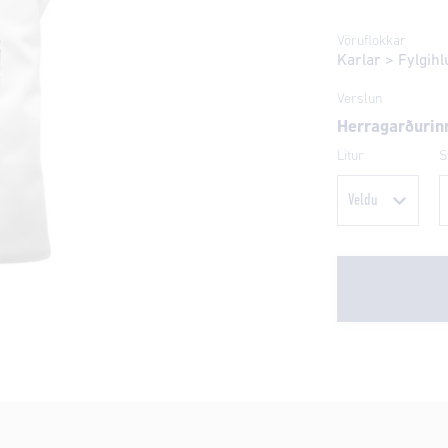
Vöruflokkar
Karlar
>
Fylgihl
Verslun
Herragarðurin
Litur
S