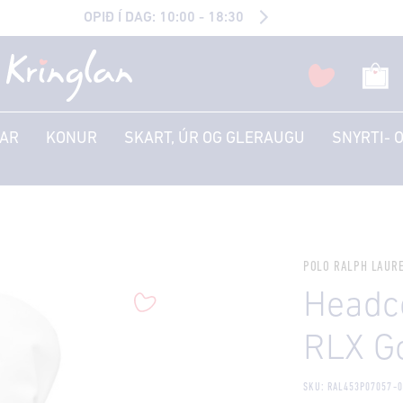
OPIÐ Í DAG: 10:00 - 18:30
AR
KONUR
SKART, ÚR OG GLERAUGU
SNYRTI- 
POLO RALPH LAUR
Headco
RLX Go
SKU: RAL453P07057-0