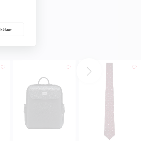
frakökum