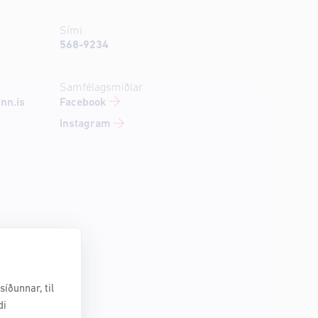
Sími
568-9234
Samfélagsmiðlar
Facebook
nn.is
Instagram
íðunnar, til
di