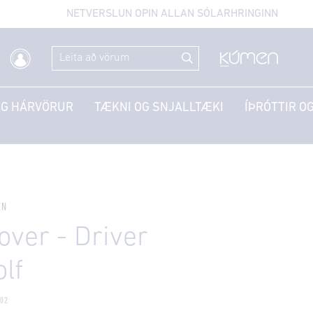
NETVERSLUN OPIN ALLAN SÓLARHRINGINN
OG HÁRVÖRUR
TÆKNI OG SNJALLTÆKI
ÍÞRÓTTIR OG
EN
ver - Driver
lf
02