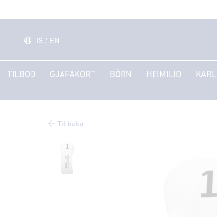
IS
/
EN
TILBOÐ
GJAFAKORT
BÖRN
HEIMILIÐ
KARL
Til baka