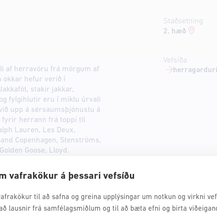
Staðsetning
2. hæð
Vefsíða
li af herravöru frá mörgum af
herragarduri
okkar hefur verið í
kkaföt, stakir jakkar,
 fylgihlutir eru í miklu úrvali
við upp á sérsaumsþjónustu á
fyrir herrann frá toppi til
Ralph Lauren, Les Deux,
Sand Copenhagen, Stenströms,
Golden Goose, Lloyd.
m vafrakökur á þessari vefsíðu
afrakökur til að safna og greina upplýsingar um notkun og virkni vefs
að lausnir frá samfélagsmiðlum og til að bæta efni og birta viðeigan