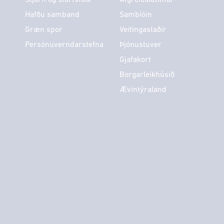
Hafðu samband
Sambíóin
Græn spor
Veitingastaðir
Persónuverndarstefna
Þjónustuver
Gjafakort
Borgarleikhúsið
Ævintýraland