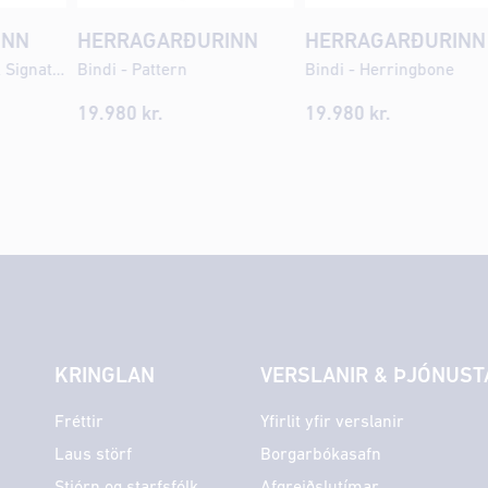
INN
HERRAGARÐURINN
HERRAGARÐURINN
Stuttermabolur - EA Signature Photo
Bindi - Pattern
Bindi - Herringbone
19.980 kr.
19.980 kr.
KRINGLAN
VERSLANIR & ÞJÓNUST
Fréttir
Yfirlit yfir verslanir
Laus störf
Borgarbókasafn
Stjórn og starfsfólk
Afgreiðslutímar