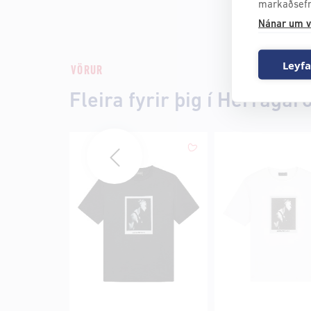
markaðsefn
Nánar um v
Leyfa
VÖRUR
Fleira fyrir þig í Herragar