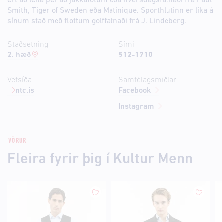
ert að leita þér að jakkafötum eða hversdagsfatnaði frá Paul
Smith, Tiger of Sweden eða Matinique. Sporthlutinn er líka á
sínum stað með flottum golffatnaði frá J. Lindeberg.
Staðsetning
Sími
2. hæð
512-1710
Vefsíða
Samfélagsmiðlar
ntc.is
Facebook
Instagram
VÖRUR
Fleira fyrir þig í Kultur Menn