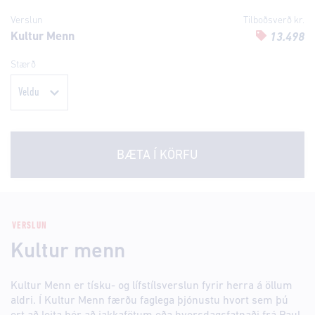
Verslun
Tilboðsverð kr.
Kultur Menn
13.498
Stærð
BÆTA Í KÖRFU
VERSLUN
Kultur menn
Kultur Menn er tísku- og lífstílsverslun fyrir herra á öllum
aldri. Í Kultur Menn færðu faglega þjónustu hvort sem þú