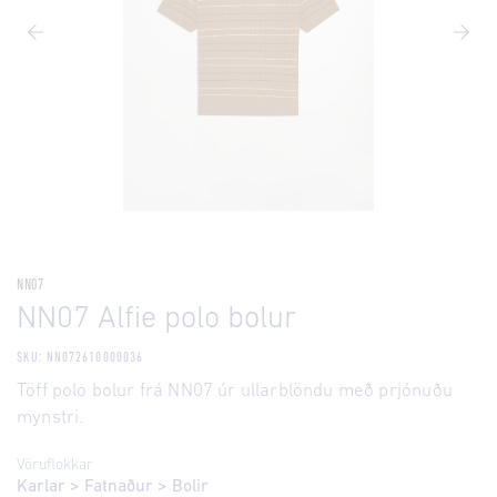
NN07
NN07 Alfie polo bolur
SKU: NN072610000036
Töff polo bolur frá NN07 úr ullarblöndu með prjónuðu
mynstri.
Vöruflokkar
Karlar
>
Fatnaður
>
Bolir