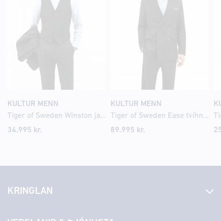
KULTUR MENN
KULTUR MENN
K
Tiger of Sweden Winston jakkafatavesti
Tiger of Sweden Ease tvíhnepptur blazer jakki
34.995 kr.
89.995 kr.
25
KRINGLAN
Fréttir