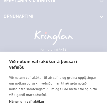
VERSLANIR & ÞJÓNUSTA
Laus störf
Stjórn og starfsfólk
Yfirlit yfir verslanir
OPNUNARTÍMI
Hafðu samband
Borgarbókasafn
Græn spor
Afgreiðslutímar
Sunnudagur
12:00 - 17:00
Persónuverndarstefna
Sambíóin
Mánudagur
10:00 - 18:30
Veitingastaðir
Þriðjudagur
10:00 - 18:30
Þjónustuver
Miðvikudagur
10:00 - 18:30
Kringlunni 4-12
Gjafakort
103 Reykjavik
Fimmtudagur
10:00 - 18:30
Borgarleikhúsið
Við notum vafrakökur á þessari
Föstudagur
10:00 - 18:30
vefsíðu
Sími: 517 9000
Ævintýraland
Laugardagur
11:00 - 18:00
Fax: 517 9010
Við notum vafrakökur til að safna og greina upplýsingar
kringlan@kringlan.is
um notkun og virkni vefsíðunnar, til að geta notað
lausnir frá samfélagsmiðlum og til að bæta efni og birta
VERTU MEÐ
viðeigandi markaðsefni.
Fáðu forskot á dagskrána okkar og sértilboð með því að skrá
Nánar um vafrakökur
þig á póstlista Kringlunnar.