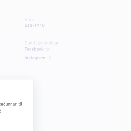
Sími
512-1710
Samfélagsmiðlar
Facebook
Instagram
íðunnar, til
di