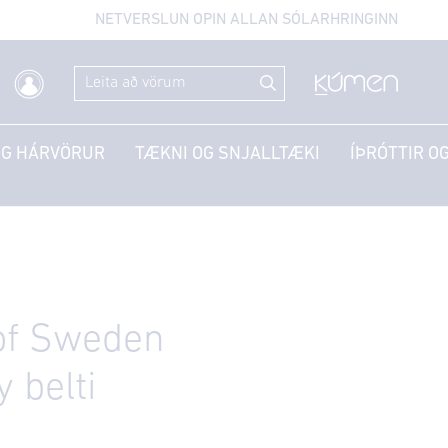
NETVERSLUN OPIN ALLAN SÓLARHRINGINN
OG HÁRVÖRUR
TÆKNI OG SNJALLTÆKI
ÍÞRÓTTIR OG
of Sweden
 belti