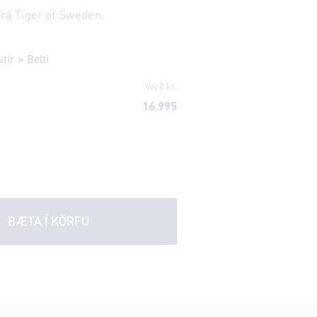
 frá Tiger of Sweden.
utir
>
Belti
Verð kr.
16.995
BÆTA Í KÖRFU