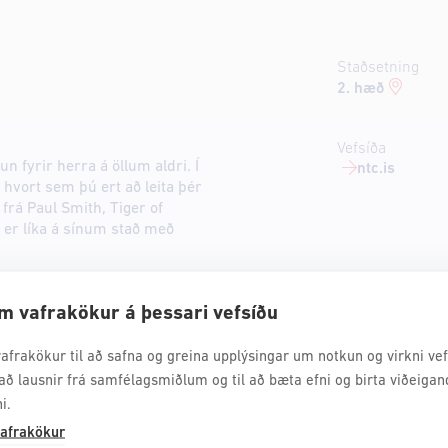
Staðsetning
2. hæð
Vefsíða
un fyrir herra á öllum aldri. Í
ntc.is
hvort sem þú ert að leita þér
frá Paul Smith, Tiger of
 er líka á sínum stað með
m vafrakökur á þessari vefsíðu
afrakökur til að safna og greina upplýsingar um notkun og virkni vefs
að lausnir frá samfélagsmiðlum og til að bæta efni og birta viðeigan
i.
afrakökur