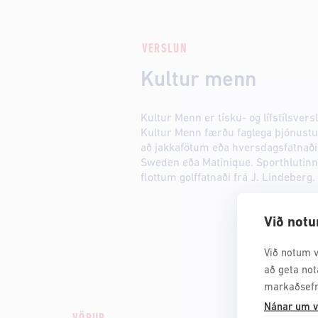
VERSLUN
Kultur menn
Kultur Menn er tísku- og lífstílsversl
Kultur Menn færðu faglega þjónustu 
að jakkafötum eða hversdagsfatnaði 
Sweden eða Matinique. Sporthlutinn
flottum golffatnaði frá J. Lindeberg.
Við notu
Við notum v
að geta not
markaðsefn
Nánar um v