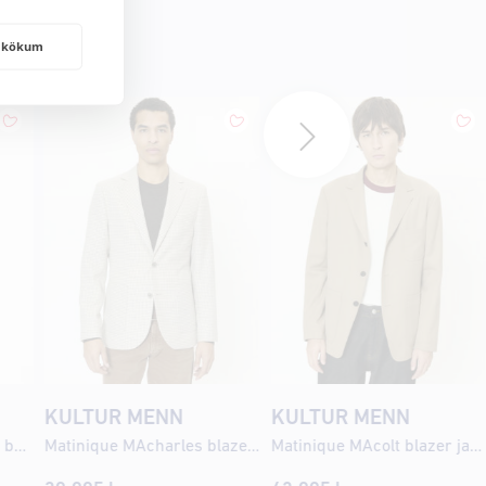
frakökum
KULTUR MENN
KULTUR MENN
Tiger of Sweden Asenby belti
Matinique MAcharles blazer jakki
Matinique MAcolt blazer jakki