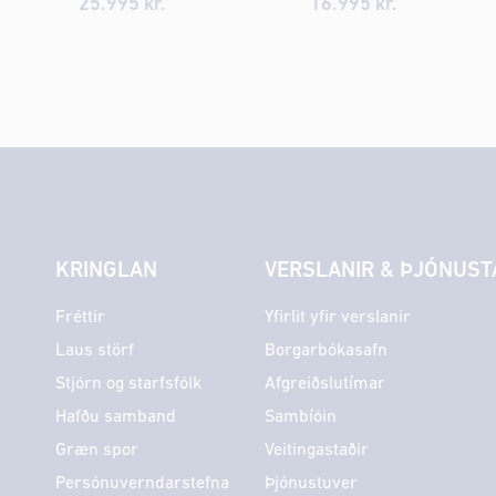
25.995 kr.
16.995 kr.
KRINGLAN
VERSLANIR & ÞJÓNUST
Fréttir
Yfirlit yfir verslanir
Laus störf
Borgarbókasafn
Stjórn og starfsfólk
Afgreiðslutímar
Hafðu samband
Sambíóin
Græn spor
Veitingastaðir
Persónuverndarstefna
Þjónustuver