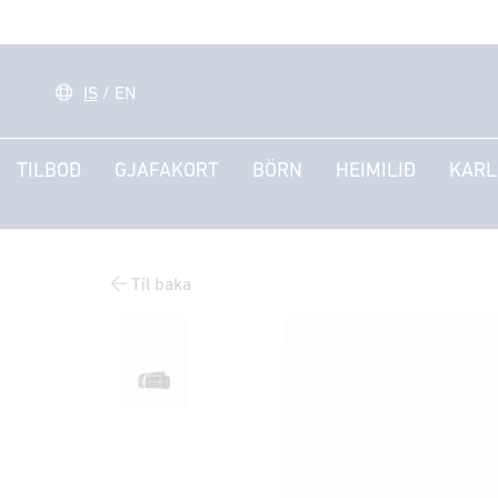
IS
/
EN
TILBOÐ
GJAFAKORT
BÖRN
HEIMILIÐ
KARL
Til baka