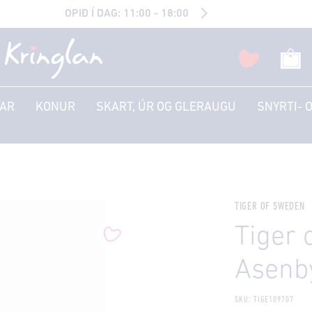
OPIÐ Í DAG: 11:00 - 18:00
AR
KONUR
SKART, ÚR OG GLERAUGU
SNYRTI- 
TIGER OF SWEDEN
Tiger 
Asenby
SKU: TIGE109707