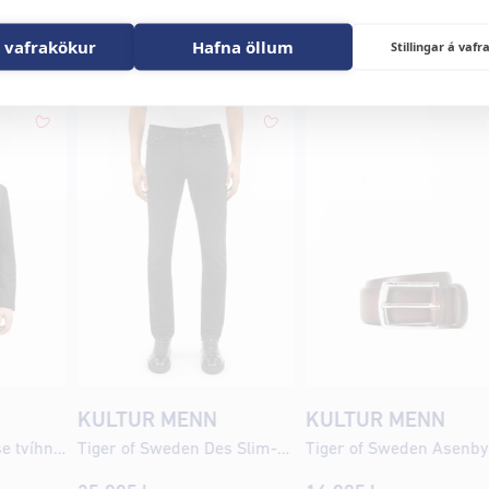
enn
 vafrakökur
Hafna öllum
Stillingar á va
KULTUR MENN
KULTUR MENN
Tiger of Sweden Ease tvíhnepptur blazer jakki
Tiger of Sweden Des Slim-Straight gallabuxur