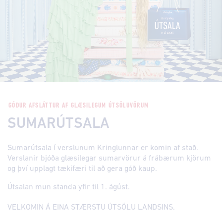
GÓÐUR AFSLÁTTUR AF GLÆSILEGUM ÚTSÖLUVÖRUM
SUMARÚTSALA
Sumarútsala í verslunum Kringlunnar er komin af stað.
Verslanir bjóða glæsilegar sumarvörur á frábærum kjörum
og því upplagt tækifæri til að gera góð kaup.
Útsalan mun standa yfir til 1. ágúst.
VELKOMIN Á EINA STÆRSTU ÚTSÖLU LANDSINS.