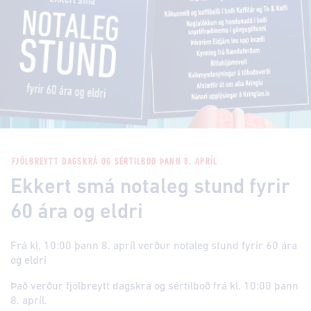
FJÖLBREYTT DAGSKRÁ OG SÉRTILBOÐ ÞANN 8. APRÍL
Ekkert smá notaleg stund fyrir
60 ára og eldri
Frá kl. 10:00 þann 8. apríl verður notaleg stund fyrir 60 ára
og eldri
Það verður fjölbreytt dagskrá og sértilboð frá kl. 10:00 þann
8. apríl.