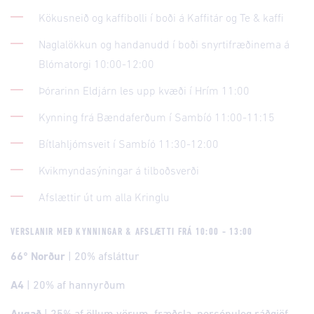
Kökusneið og kaffibolli í boði á Kaffitár og Te & kaffi
Naglalökkun og handanudd í boði snyrtifræðinema á
Blómatorgi 10:00-12:00
Þórarinn Eldjárn les upp kvæði í Hrím 11:00
Kynning frá Bændaferðum í Sambíó 11:00-11:15
Bítlahljómsveit í Sambíó 11:30-12:00
Kvikmyndasýningar á tilboðsverði
Afslættir út um alla Kringlu
VERSLANIR MEÐ KYNNINGAR & AFSLÆTTI FRÁ 10:00 - 13:00
66° Norður
| 20% afsláttur
A4
| 20% af hannyrðum