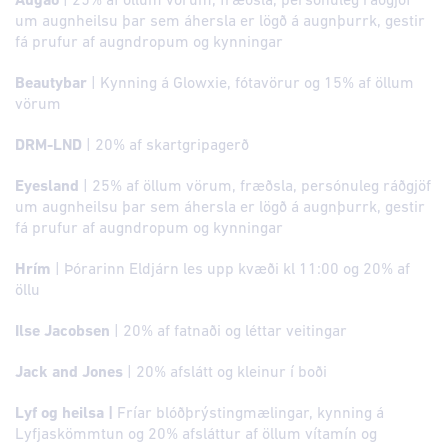
Augað
| 25% af öllum vörum, fræðsla, persónuleg ráðgjöf
um augnheilsu þar sem áhersla er lögð á augnþurrk, gestir
fá prufur af augndropum og kynningar
Beautybar
| Kynning á Glowxie, fótavörur og 15% af öllum
vörum
DRM-LND
| 20% af skartgripagerð
Eyesland
|
25% af öllum vörum, fræðsla, persónuleg ráðgjöf
um augnheilsu þar sem áhersla er lögð á augnþurrk, gestir
fá prufur af augndropum og kynningar
Hrím
| Þórarinn Eldjárn les upp kvæði kl 11:00 og 20% af
öllu
Ilse Jacobsen
| 20% af fatnaði og léttar veitingar
Jack and Jones
| 20% afslátt og kleinur í boði
Lyf og heilsa |
Fríar blóðþrýstingmælingar, kynning á
Lyfjaskömmtun og 20% afsláttur af öllum vítamín og