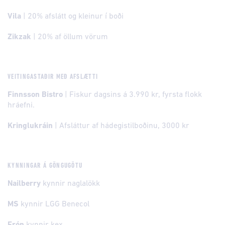
Vila
| 20% afslátt og kleinur í boði
Zikzak
| 20% af öllum vörum
VEITINGASTAÐIR MEÐ AFSLÆTTI
Finnsson Bistro
| Fiskur dagsins á 3.990 kr, fyrsta flokk
hráefni.
Kringlukráin
| Afsláttur af hádegistilboðinu, 3000 kr
KYNNINGAR Á GÖNGUGÖTU
Nailberry
kynnir naglalökk
MS
kynnir LGG Benecol