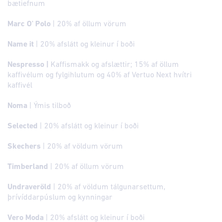
bætiefnum
Marc O' Polo
| 20% af öllum vörum
Name it
| 20% afslátt og kleinur í boði
Nespresso |
Kaffismakk og afslættir; 15% af öllum
kaffivélum og fylgihlutum og 40% af Vertuo Next hvítri
kaffivél
Noma
| Ýmis tilboð
Selected
|
20% afslátt og kleinur í boði
Skechers
| 20% af völdum vörum
Timberland
| 20% af öllum vörum
Undraveröld
|
20% af völdum tálgunarsettum,
þrívíddarpúslum og kynningar
Vero Moda
| 20% afslátt og kleinur í boði