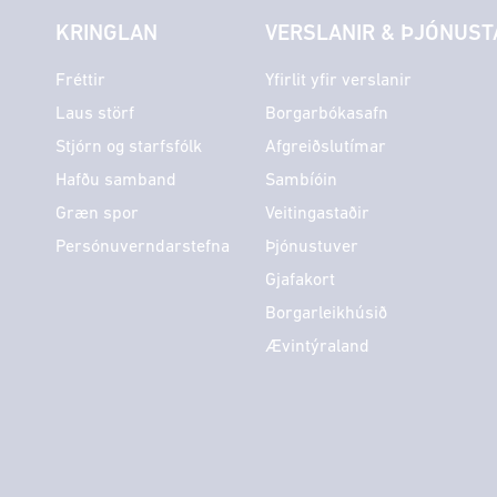
KRINGLAN
VERSLANIR & ÞJÓNUST
Fréttir
Yfirlit yfir verslanir
Laus störf
Borgarbókasafn
Stjórn og starfsfólk
Afgreiðslutímar
Hafðu samband
Sambíóin
Græn spor
Veitingastaðir
Persónuverndarstefna
Þjónustuver
Gjafakort
Borgarleikhúsið
Ævintýraland