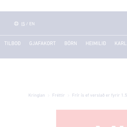
IS
/
EN
TILBOÐ
GJAFAKORT
BÖRN
HEIMILIÐ
KARL
Kringlan
Fréttir
Frír ís ef verslað er fyrir 1