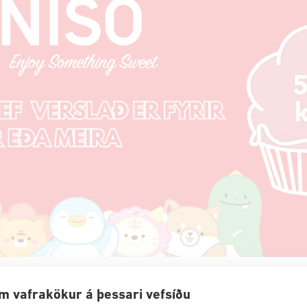
m vafrakökur á þessari vefsíðu