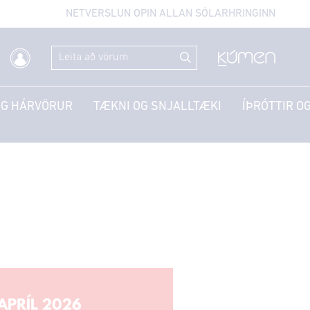
NETVERSLUN OPIN ALLAN SÓLARHRINGINN
OG HÁRVÖRUR
TÆKNI OG SNJALLTÆKI
ÍÞRÓTTIR OG