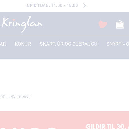
OPIÐ Í DAG: 11:00 - 18:00
AR
KONUR
SKART, ÚR OG GLERAUGU
SNYRTI- 
.500,- eða meira!