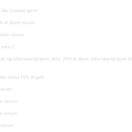
 öllu Icewear garni
% af öllum vörum
 öllum vörum
 vöru 2
tál- og silfurskartgripum Jens. 20% af öllum silfurskartgripum G
öllu nema 10% af gulli
 vörum
lum vörum
um vörum
m vörum