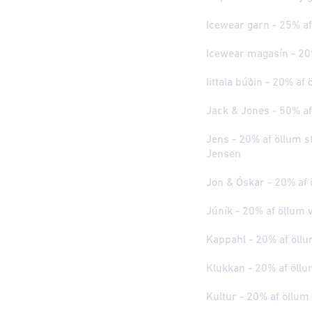
Icewear garn - 25% af
Icewear magasín - 20
Iittala búðin - 20% af
Jack & Jones - 50% af
Jens - 20% af öllum s
Jensen
Jón & Óskar - 20% af 
Júník - 20% af öllum
Kappahl - 20% af öl
Klukkan - 20% af öll
Kultur - 20% af öllu