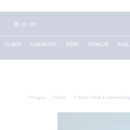
IS
/
EN
TILBOÐ
GJAFAKORT
BÖRN
HEIMILIÐ
KARL
Kringlan
Fréttir
Frábær tilboð & skemmtile