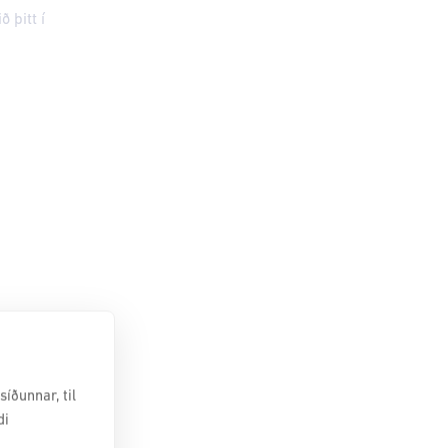
 þitt í
ch-
íðunnar, til
di