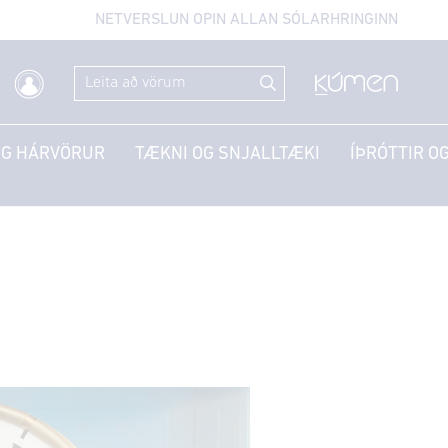
NETVERSLUN OPIN ALLAN SÓLARHRINGINN
OG HÁRVÖRUR
TÆKNI OG SNJALLTÆKI
ÍÞRÓTTIR OG