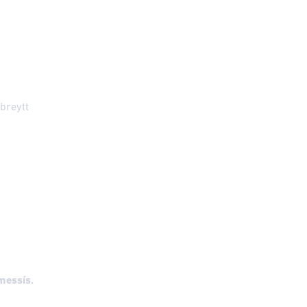
breytt
essís.