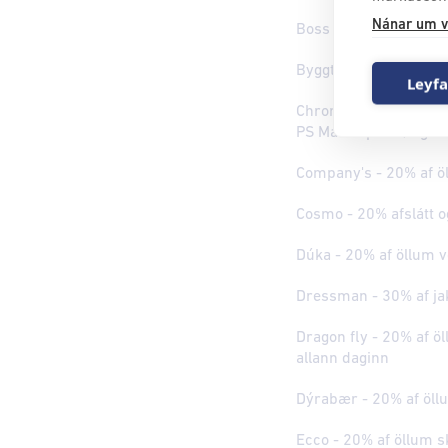
Nánar um v
Boss - 20% af öllum 
Byggt og búið - 20% a
Leyfa
Chronos Michaelsen - 
PS Masterpiece) og a
Company's - 20% af 
Cosmo - 20% afslátt og 
Dúka - 20% af öllum 
Dressman - 30% af ja
Dragon fly - 20% af öll
allann daginn
Dýrabær - 20% af öll
Ecco - 20% af öllum 