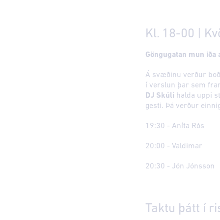
Kl. 18-00 | Kv
Göngugatan mun iða af
Á svæðinu verður boð
í verslun þar sem f
DJ Skúli
halda uppi 
gesti. Þá verður einn
19:30 - Aníta Rós
20:00 - Valdimar
20:30 - Jón Jónsson
Taktu þátt í 