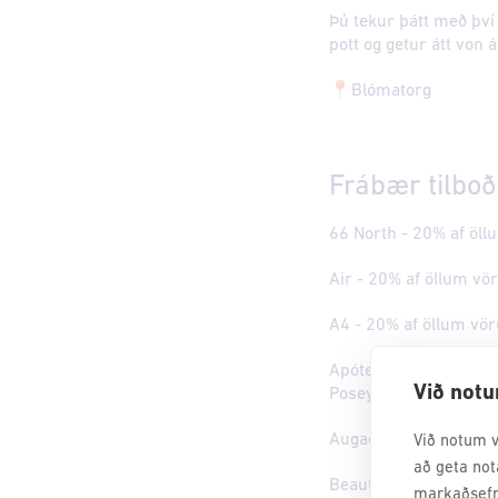
Þú tekur þátt með því
pott og getur átt von 
📍Blómatorg
Frábær tilboð
66 North - 20% af öl
Air - 20% af öllum v
A4 - 20% af öllum vö
Apótekarinn - 20% af 
Við notu
Posey, Vichy og CeraV
Augað - 25% öllum v
Við notum v
að geta not
Beauty Bar - 25% af ö
markaðsefn