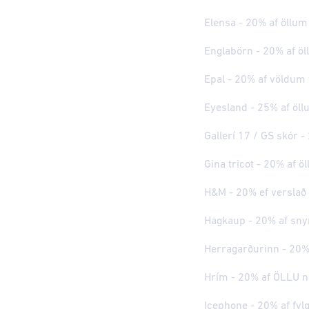
Elensa - 20% af öllu
Englabörn - 20% af ö
Epal - 20% af völdum
Eyesland - 25% af öl
Gallerí 17 / GS skór 
Gina tricot - 20% af 
H&M - 20% ef verslað 
Hagkaup - 20% af sny
Herragarðurinn - 20%
Hrím - 20% af ÖLLU 
Icephone - 20% af fyl