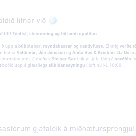
öldið lifnar við 🪩
 lífi! Tónlist, stemmning og töfrandi upplifun
ið upp á
búbblubar
,
myndakassar og candyfloss
. Einnig
verða t
ram koma
Valdimar
,
Jón Jónsson
og
Aníta Rós & Kristinn
.
DJ Dóra 
stemmningunni, á meðan
Steinar Sax
leikur ljúfa tóna á
saxófón
fy
ig boðið upp á glæsilega
silkidanssýningu
í loftinu kl. 18:00.
risastórum gjafaleik á miðnætursprengju!