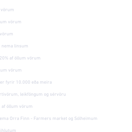
m vörum
llum vörum
 vörum
lu nema linsum
- 20% af öllum vörum
öllum vörum
er fyrir 10.000 eða meira
rtivörum, leikföngum og sérvöru
 af öllum vörum
nema Orra Finn - Farmers market og Sólheimum
gihlutum