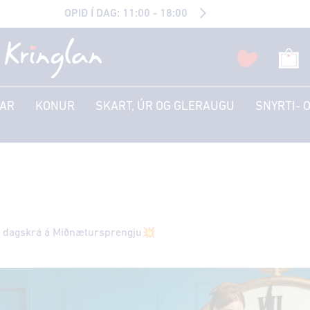
OPIÐ Í DAG: 11:00 - 18:00
AR
KONUR
SKART, ÚR OG GLERAUGU
SNYRTI- 
g dagskrá á Miðnætursprengju💥