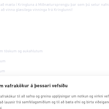
 að mæta í Kringluna á Miðnætursprengju þar sem þú setur nafnið
á að vinna glæsilega vinninga frá Kringlunni!
lum töskum og aukahlutum
örum
rum
öllum vörum (gildir ekki af lyfjum) 30% af sólarvörnum frá La Ro
m vafrakökur á þessari vefsíðu
e 30% af Vichy Mineral 89 línunni 30% af Lancome
örum og 30% af margskiptum glerjum
afrakökur til að safna og greina upplýsingar um notkun og virkni vefs
að lausnir frá samfélagsmiðlum og til að bæta efni og birta viðeigan
llu og kaupauka ef að verslað er fyrir 15.000kr
i.