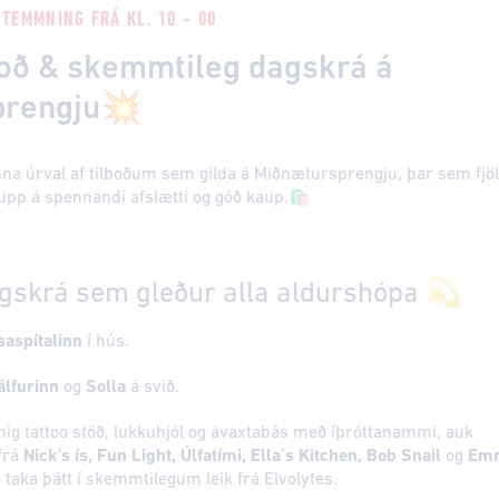
TEMMNING FRÁ KL. 10 - 00
boð & skemmtileg dagskrá á
prengju💥
nna úrval af tilboðum sem gilda á Miðnætursprengju, þar sem fjöl
upp á spennandi afslætti og góð kaup.🛍️
agskrá sem gleður alla aldurshópa 💫
aspítalinn
í hús.
álfurinn
og
Solla
á svið.
ig tattoo stöð, lukkuhjól og ávaxtabás með íþróttanammi, auk
frá
Nick's ís, Fun Light, Úlfatími, Ella’s Kitchen, Bob Snail
og
Emm
taka þátt í skemmtilegum leik frá Elvolytes.