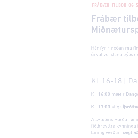
FRÁBÆR TILBOÐ OG S
Frábær til
Miðnæturs
Hér fyrir neðan má fi
úrval verslana býður 
Kl. 16-18 | D
Kl.
16:00
mætir
Bangs
Kl.
17:00
stíga
Íþrótta
Á svæðinu verður einn
fjölbreyttra kynninga 
Einnig verður hægt að 