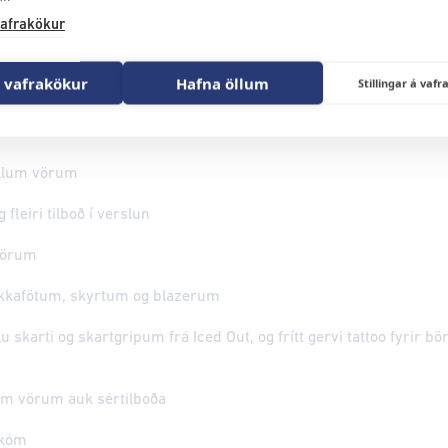
afrakökur
vörum
f öllum vörum*. Gildir ekki á Roborock sláttuvélmennum
 vafrakökur
Hafna öllum
Stillingar á va
20% af öllu (nema trúlofunar- og giftingahringum frá acredo, Sei
llt að 50% af völdum vörum
öllum vörum
fleiri tilboð í verslun
vörum
kkafötum, skyrtum og blazerum
u skarti og skartgripum frá Iced Out, og frítt gervi tattoo fyrir bö
um vörum auk sértilboða
skóm