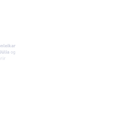
ónleikar
Júlía
og
rir