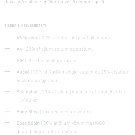
dekra við sjálfan sig áður en vorið gengur í garð.
TILBOÐ Á KRINGLUKASTI:
66 Norður
| 20% afsláttur af Ljósufjöll línunni.
A4
| 20% af öllum spilum og púslum.
AIR
| 20–30% af öllum vörum.
Augað
| 30% af RayBan sólgleraugum og 25% afsláttur
af öllum umgjörðum.
Beautybar
| 20% af öllu og kaupauki ef verslað er fyrir
15.000 kr.
Body Shop
| Tax free af öllum vörum.
Boss búðin
| 20% af öllum vörum frá HUGO í
dömudeildinni í Boss búðinni.