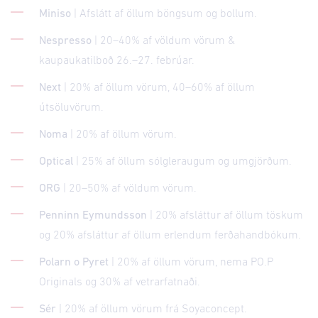
Miniso
| Afslátt af öllum böngsum og bollum.
Nespresso
| 20–40% af völdum vörum &
kaupaukatilboð 26.–27. febrúar.
Next
| 20% af öllum vörum, 40–60% af öllum
útsöluvörum.
Noma
| 20% af öllum vörum.
Optical
| 25% af öllum sólgleraugum og umgjörðum.
ORG
| 20–50% af völdum vörum.
Penninn Eymundsson
| 20% afsláttur af öllum töskum
og 20% afsláttur af öllum erlendum ferðahandbókum.
Polarn o Pyret
| 20% af öllum vörum, nema PO.P
Originals og 30% af vetrarfatnaði.
Sér
| 20% af öllum vörum frá Soyaconcept.