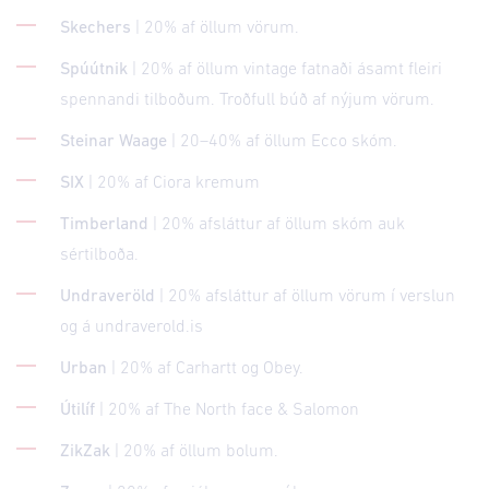
Skechers
| 20% af öllum vörum.
Spúútnik
| 20% af öllum vintage fatnaði ásamt fleiri
spennandi tilboðum. Troðfull búð af nýjum vörum.
Steinar Waage
| 20–40% af öllum Ecco skóm.
SIX
| 20% af Ciora kremum
Timberland
| 20% afsláttur af öllum skóm auk
sértilboða.
Undraveröld
| 20% afsláttur af öllum vörum í verslun
og á undraverold.is
Urban
| 20% af Carhartt og Obey.
Útilíf
| 20% af The North face & Salomon
ZikZak
| 20% af öllum bolum.