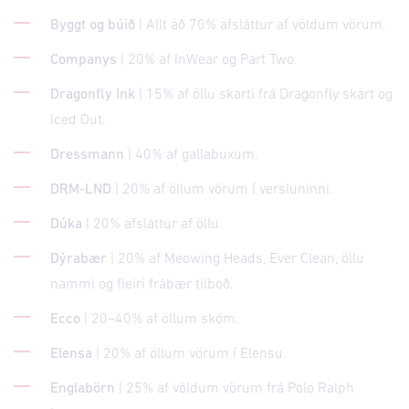
Byggt og búið
| Allt að 70% afsláttur af völdum vörum.
Companys
| 20% af InWear og Part Two.
Dragonfly Ink
| 15% af öllu skarti frá Dragonfly skart og
Iced Out.
Dressmann
| 40% af gallabuxum.
DRM-LND
| 20% af öllum vörum í versluninni.
Dúka
| 20% afsláttur af öllu.
Dýrabær
| 20% af Meowing Heads, Ever Clean, öllu
nammi og fleiri frábær tilboð.
Ecco
| 20–40% af öllum skóm.
Elensa
| 20% af öllum vörum í Elensu.
Englabörn
| 25% af völdum vörum frá Polo Ralph