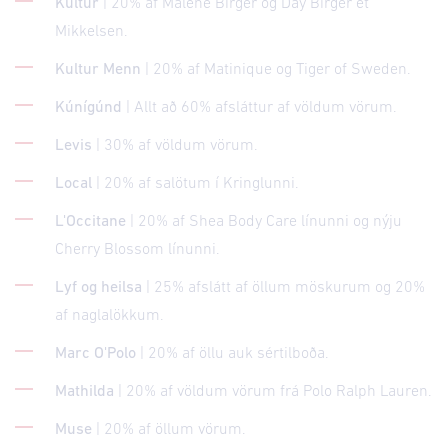
Kultur
| 20% af Malene Birger og Day Birger et
Mikkelsen.
Kultur Menn
| 20% af Matinique og Tiger of Sweden.
Kúnígúnd
| Allt að 60% afsláttur af völdum vörum.
Levis
| 30% af völdum vörum.
Local
| 20% af salötum í Kringlunni.
L'Occitane
| 20% af Shea Body Care línunni og nýju
Cherry Blossom línunni.
Lyf og heilsa
| 25% afslátt af öllum möskurum og 20%
af naglalökkum.
Marc O'Polo
| 20% af öllu auk sértilboða.
Mathilda
| 20% af völdum vörum frá Polo Ralph Lauren.
Muse
| 20% af öllum vörum.