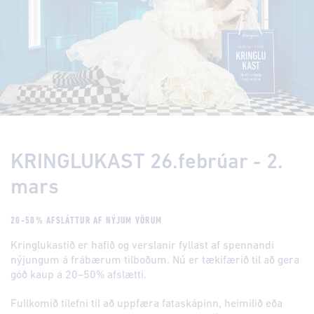
KRINGLUKAST 26.febrúar - 2.
mars
20-50% AFSLÁTTUR AF NÝJUM VÖRUM
Kringlukastið er hafið og verslanir fyllast af spennandi
nýjungum á frábærum tilboðum. Nú er tækifærið til að gera
góð kaup á 20–50% afslætti.
Fullkomið tilefni til að uppfæra fataskápinn, heimilið eða