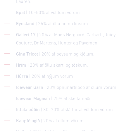
Lauren.
Epal
| 10–50% af völdum vörum.
Eyesland
| 25% af öllu nema linsum.
Gallerí 17
| 20% af Mads Nørgaard, Carhartt, Juicy
Couture, Dr Martens, Hunter og Pavemen.
Gina Tricot
| 20% af peysum og kjólum.
Hrím
| 20% af öllu skarti og töskum.
Húrra
| 20% af nýjum vörum
Icewear Garn
| 20% opnunartilboð af öllum vörum.
Icewear Magasín
| 25% af skelfatnaði.
Iittala búðin
| 30–70% afsláttur af völdum vörum.
Kaupfélagið
| 20% af öllum vörum.