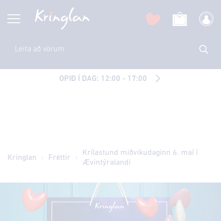
OPIÐ Í DAG: 12:00 - 17:00
Krílastund miðvikudaginn 6. maí í
Kringlan
Fréttir
Ævintýralandi