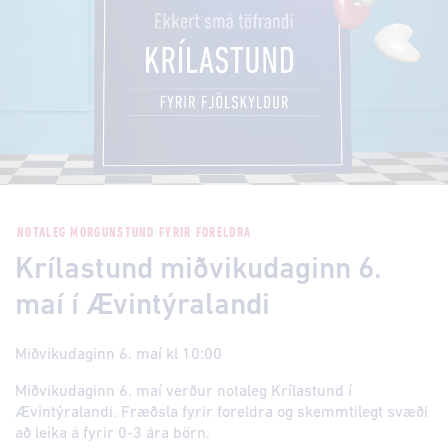
NOTALEG MORGUNSTUND FYRIR FORELDRA
Krílastund miðvikudaginn 6.
maí í Ævintýralandi
Miðvikudaginn 6. maí kl 10:00
Miðvikudaginn 6. maí verður notaleg Krílastund í
Ævintýralandi. Fræðsla fyrir foreldra og skemmtilegt svæði
að leika á fyrir 0-3 ára börn.