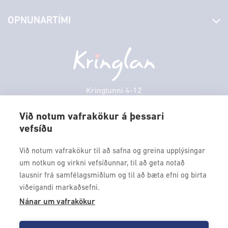
Stjórn og starfsfólk
Yfirlit yfir verslanir
OPNUNARTÍMI
Hafðu samband
Borgarbókasafn
Græn spor
Afgreiðslutímar
Sunnudagur
12:00 - 17:00
Persónuverndarstefna
Sambíóin
Mánudagur
10:00 - 18:30
Veitingastaðir
Þriðjudagur
10:00 - 18:30
Þjónustuver
Miðvikudagur
10:00 - 18:30
Kringlunni 4-12
Gjafakort
103 Reykjavik
Fimmtudagur
10:00 - 18:30
Við notum vafrakökur á þessari
Borgarleikhúsið
Föstudagur
10:00 - 18:30
vefsíðu
Sími: 517 9000
Ævintýraland
Laugardagur
11:00 - 18:00
Fax: 517 9010
Við notum vafrakökur til að safna og greina upplýsingar
kringlan@kringlan.is
um notkun og virkni vefsíðunnar, til að geta notað
lausnir frá samfélagsmiðlum og til að bæta efni og birta
VERTU MEÐ
viðeigandi markaðsefni.
Fáðu forskot á dagskrána okkar og sértilboð með því að skrá
Nánar um vafrakökur
þig á póstlista Kringlunnar.