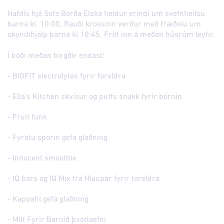
Hafdís hjá Sofa Borða Elska heldur erindi um svefnheilsu
barna kl. 10:00, Rauði krossinn verður með fræðslu um
skyndihjálp barna kl 10:45. Frítt inn á meðan húsrúm leyfir.
Í boði meðan birgðir endast:
- BIOFIT electrolytes fyrir foreldra
- Ella’s Kitchen skvísur og puffs snakk fyrir börnin
- Fruit funk
- Fyrstu sporin gefa glaðning
- Innocent smoothie
- IQ bars og IQ Mix frá Hlaupár fyrir foreldra
- Kappahl gefa glaðning
- Milt Fyrir Barnið þvottaefni