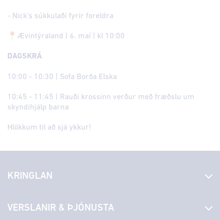
- Nick's súkkulaði fyrir foreldra
📍Ævintýraland | 6. maí | kl 10:00
DAGSKRÁ
10:00 - 10:30 | Sofa Borða Elska
10:45 - 11:45 | Rauði krossinn verður með fræðslu um
skyndihjálp barna
Hlökkum til að sjá ykkur!
KRINGLAN
Fréttir
VERSLANIR & ÞJÓNUSTA
Laus störf