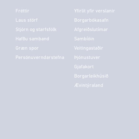
Fréttir
Yfirlit yfir verslanir
Laus störf
Borgarbókasafn
Stjórn og starfsfólk
Afgreiðslutímar
Hafðu samband
Sambíóin
Græn spor
Veitingastaðir
Persónuverndarstefna
Þjónustuver
Gjafakort
Borgarleikhúsið
Ævintýraland