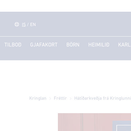
IS
/
EN
TILBOÐ
GJAFAKORT
BÖRN
HEIMILIÐ
KARL
Kringlan
Fréttir
Hátíðarkveðja frá Kringlunn