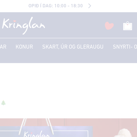
OPIÐ Í DAG: 10:00 - 18:30
AR
KONUR
SKART, ÚR OG GLERAUGU
SNYRTI- 
i🎄