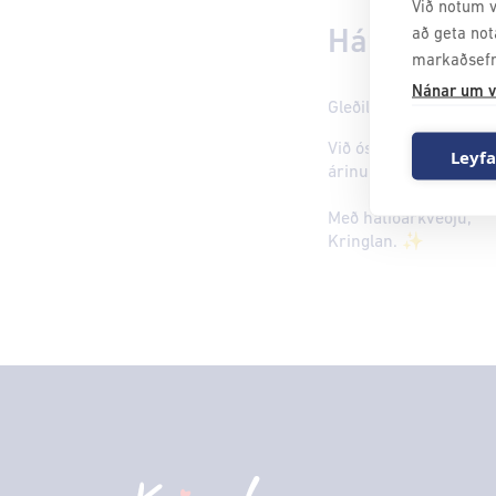
Við notum v
að geta not
Hátíðarkveð
markaðsefn
Nánar um v
Gleðilega hátíð
Við óskum ykkur gleði
Leyfa
árinu sem er að líða 
Með hátíðarkveðju,
Kringlan. ✨