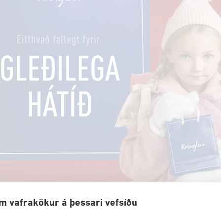
m vafrakökur á þessari vefsíðu