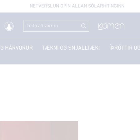
NETVERSLUN OPIN ALLAN SÓLARHRINGINN
OG HÁRVÖRUR
TÆKNI OG SNJALLTÆKI
ÍÞRÓTTIR OG