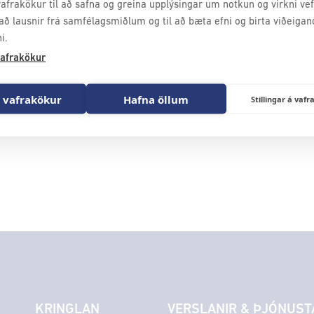
afrakökur til að safna og greina upplýsingar um notkun og virkni vefs
að lausnir frá samfélagsmiðlum og til að bæta efni og birta viðeigan
ja frá Kringlunni🎄
i.
afrakökur
legra jóla og farsældar á nýju ári ❤️ Þökkum ánægjuleg samskipt
 vafrakökur
Hafna öllum
Stillingar á va
🥰
KRINGLAN
VERSLANIR & ÞJÓNUST