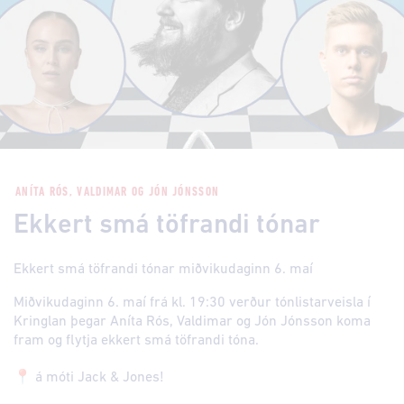
ANÍTA RÓS, VALDIMAR OG JÓN JÓNSSON
Ekkert smá töfrandi tónar
Ekkert smá töfrandi tónar miðvikudaginn 6. maí
Miðvikudaginn 6. maí frá kl. 19:30 verður tónlistarveisla í
Kringlan þegar Aníta Rós, Valdimar og Jón Jónsson koma
fram og flytja ekkert smá töfrandi tóna.
📍 á móti Jack & Jones!