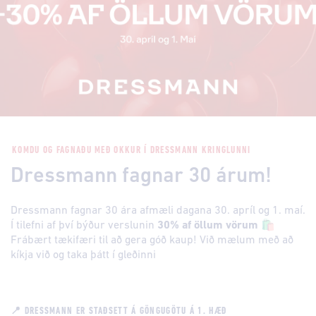
KOMDU OG FAGNAÐU MEÐ OKKUR Í DRESSMANN KRINGLUNNI
Dressmann fagnar 30 árum!
Dressmann fagnar 30 ára afmæli dagana 30. apríl og 1. maí.
Í tilefni af því býður verslunin
30% af öllum vörum
🛍️
Frábært tækifæri til að gera góð kaup! Við mælum með að
kíkja við og taka þátt í gleðinni
📍
DRESSMANN
ER STAÐSETT Á GÖNGUGÖTU Á
1. HÆÐ