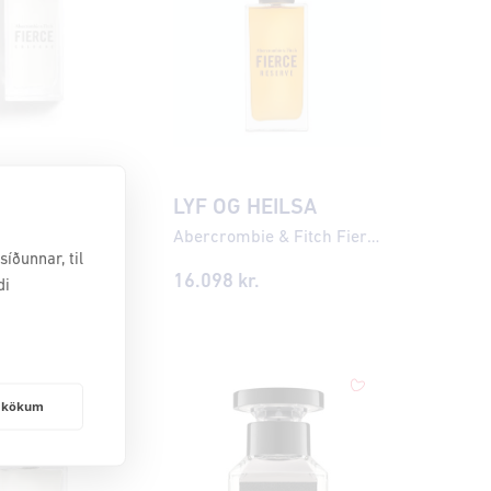
AUP
LYF OG HEILSA
ce Cologne
Abercrombie & Fitch Fierce Reserve Eau de Cologne
íðunnar, til
.
16.098
kr.
di
frakökum