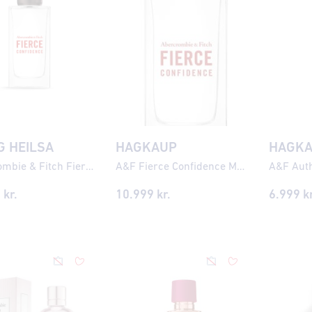
G HEILSA
HAGKAUP
HAGK
Abercrombie & Fitch Fierce Confidence Men Cologne
A&F Fierce Confidence Men Cologne
9
kr.
10.999
kr.
6.999
kr