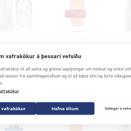
AUP
HAGKAUP
HAGK
m vafrakökur á þessari vefsíðu
A&F First Instinct Women EDP
A&F 100% Passion Her EDP
A&F Fier
afrakökur til að safna og greina upplýsingar um notkun og virkni vefs
r.
6.999
kr.
7.799
kr
að lausnir frá samfélagsmiðlum og til að bæta efni og birta viðeigan
i.
afrakökur
 vafrakökur
Hafna öllum
Stillingar á va