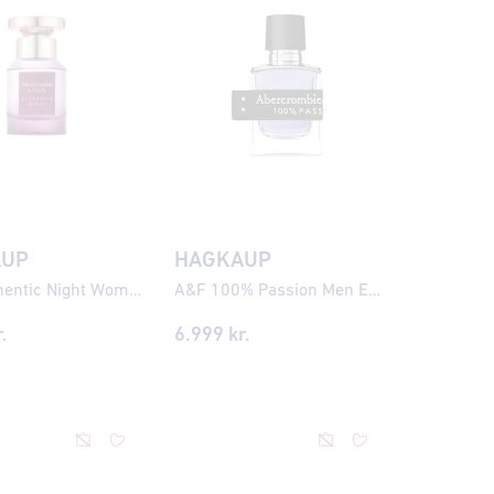
AUP
HAGKAUP
A&F Authentic Night Women EDP
A&F 100% Passion Men EDT
.
6.999
kr.