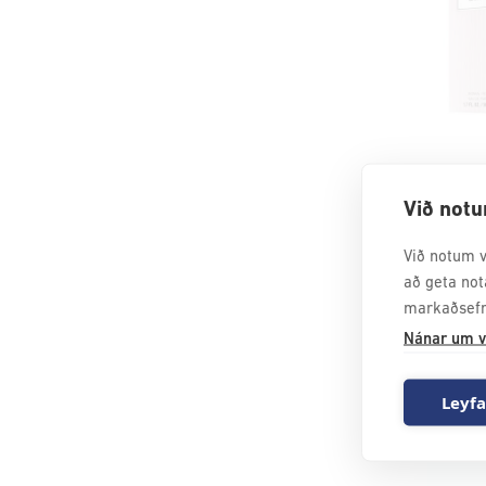
HAGK
Við notu
Við notum v
7.499
k
að geta not
markaðsefn
Nánar um v
Leyfa