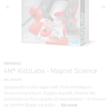
UNDRAVERÖLD
4M® KidzLabs - Magnet Science
SKU: 00-03291
Uppgötvaðu krafta segla með 10 skemmtilegum
tilraunum og leikjum. Byggðu segulbíl, áttavita bát,
dularfullan svifhlut og búðu til segulskúlptúr. 10 tilraunir
og verkefni Byggir og prófar ...
Sjá nánar