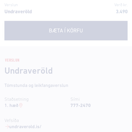
Verslun
Verð kr.
Undraveröld
3.490
BÆTA Í KÖRFU
VERSLUN
Undraveröld
Tómstunda og leikfangaverslun
Staðsetning
Sími
1. hæð
777-2470
Vefsíða
undraverold.is/