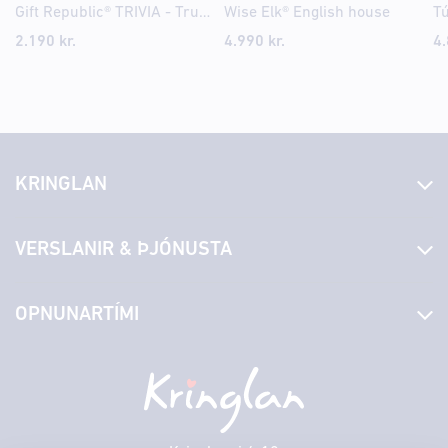
Gift Republic® TRIVIA - True Or False
Wise Elk® English house
Tú
2.190
kr.
4.990
kr.
4
KRINGLAN
Fréttir
VERSLANIR & ÞJÓNUSTA
Laus störf
Stjórn og starfsfólk
Yfirlit yfir verslanir
OPNUNARTÍMI
Hafðu samband
Borgarbókasafn
Græn spor
Afgreiðslutímar
Fimmtudagur
10:00 - 18:30
Persónuverndarstefna
Sambíóin
Föstudagur
10:00 - 18:30
Veitingastaðir
Laugardagur
11:00 - 18:00
Þjónustuver