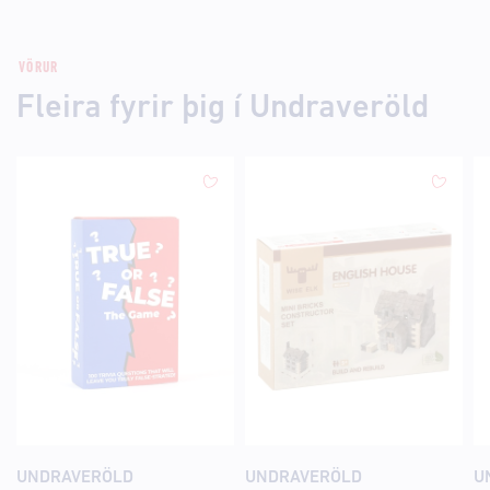
VÖRUR
Fleira fyrir þig í Undraveröld
UNDRAVERÖLD
UNDRAVERÖLD
U