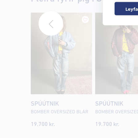
Leyfa
SPÚÚTNIK
SPÚÚTNIK
BOMBER OVERSIZED BLÁR
19.700 kr.
19.700 kr.