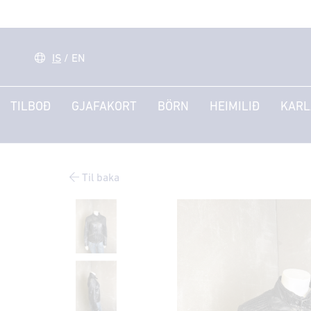
IS
/
EN
TILBOÐ
GJAFAKORT
BÖRN
HEIMILIÐ
KARL
Til baka