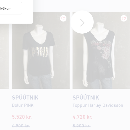
frakökum
SPÚÚTNIK
SPÚÚTNIK
Bolur PINK
Toppur Harley Davidsson
5.520
kr.
4.720
kr.
6.900
kr.
5.900
kr.