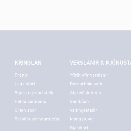
KRINGLAN
VERSLANIR & ÞJÓNUST
Fréttir
Yfirlit yfir verslanir
Laus störf
Borgarbókasafn
Stjórn og starfsfólk
Afgreiðslutímar
Hafðu samband
Sambíóin
Græn spor
Veitingastaðir
Persónuverndarstefna
Þjónustuver
Gjafakort