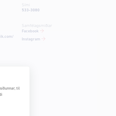
Sími
533-3080
Samfélagsmiðlar
Facebook
vik.com/
Instagram
íðunnar, til
di