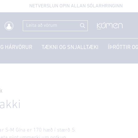
NETVERSLUN OPIN ALLAN SÓLARHRINGINN
OG HÁRVÖRUR
TÆKNI OG SNJALLTÆKI
ÍÞRÓTTIR OG
ÍK
akki
tar S-M Gína er 170 hæð í stærð S.
 geta sýnt ummerki um notkun