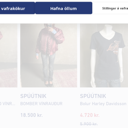
 vafrakökur
Hafna öllum
Stillingar á va
SPÚÚTNIK
SPÚÚTNIK
BOMBER OVERSIZED VÍNRAUÐUR
BOMBER VÍNRAUÐUR
Bolur Harley Davidsson
18.500 kr.
4.720
kr.
5.900
kr.