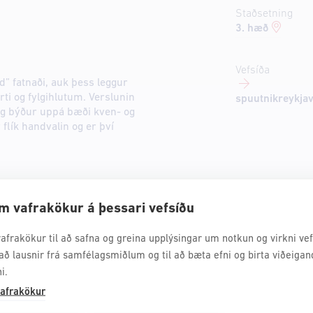
Staðsetning
3. hæð
Vefsíða
d” fatnaði, auk þess leggur
rti og fylgihlutum. Verslunin
spuutnikreykja
i og býður uppá bæði kven- og
flík handvalin og er því
m vafrakökur á þessari vefsíðu
afrakökur til að safna og greina upplýsingar um notkun og virkni vefs
að lausnir frá samfélagsmiðlum og til að bæta efni og birta viðeigan
i.
afrakökur