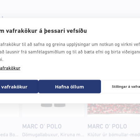
olo
m vafrakökur á þessari vefsíðu
afrakökur til að safna og greina upplýsingar um notkun og virkni vefs
að lausnir frá samfélagsmiðlum og til að bæta efni og birta viðeigan
i.
afrakökur
 vafrakökur
Hafna öllum
Stillingar á va
MARC O' POLO
MARC O' POLO
Dömugallabuxur, Theda Boyfriend fit, cropped sídd
Dömugallabuxur, Kiruna með útvíðar skálmar, hátt mitti, regular sídd