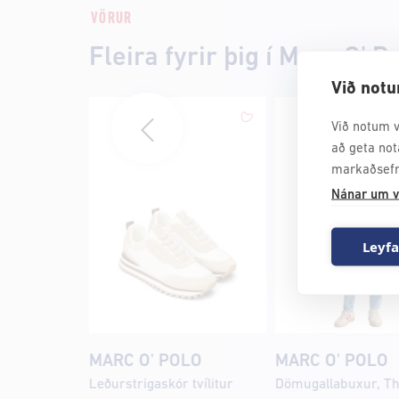
VÖRUR
Fleira fyrir þig í Marc O' P
Við notu
Við notum v
að geta not
markaðsefn
Nánar um v
Leyfa
MARC O' POLO
MARC O' POLO
Leðurstrigaskór tvílitur