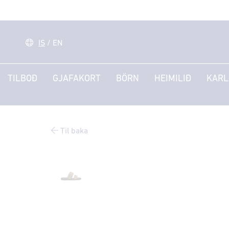
IS
/
EN
TILBOÐ
GJAFAKORT
BÖRN
HEIMILIÐ
KARL
Til baka