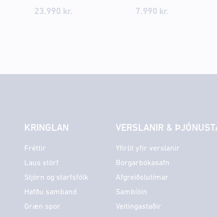
23.990 kr.
7.990 kr.
KRINGLAN
VERSLANIR & ÞJÓNUST
Fréttir
Yfirlit yfir verslanir
Laus störf
Borgarbókasafn
Stjórn og starfsfólk
Afgreiðslutímar
Hafðu samband
Sambíóin
Græn spor
Veitingastaðir