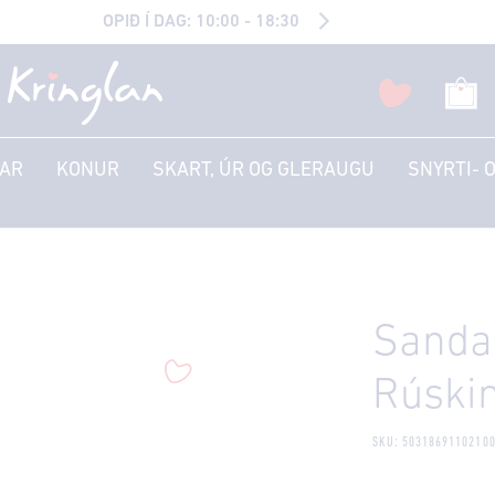
OPIÐ Í DAG: 10:00 - 18:30
AR
KONUR
SKART, ÚR OG GLERAUGU
SNYRTI- 
Sandal
Rúski
SKU: 5031869110210