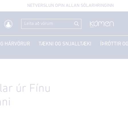
NETVERSLUN OPIN ALLAN SÓLARHRINGINN
OG HÁRVÖRUR
TÆKNI OG SNJALLTÆKI
ÍÞRÓTTIR OG
ar úr Fínu
nni
0