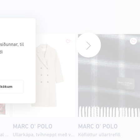
íðunnar, til
di
frakökum
MARC O' POLO
MARC O' POLO
Klútur úr bómullar-modal blöndu, ýmis mynstur
Ullarkápa, tvíhneppt með vösum
Köflóttur ullartrefill