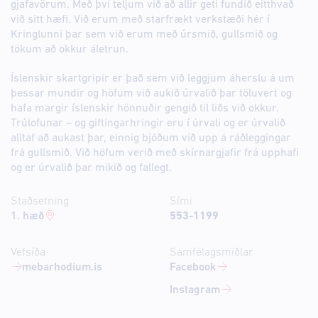
gjafavörum. Með því teljum við að allir geti fundið eitthvað
við sitt hæfi. Við erum með starfrækt verkstæði hér í
Kringlunni þar sem við erum með úrsmið, gullsmið og
tökum að okkur áletrun.
Íslenskir skartgripir er það sem við leggjum áherslu á um
þessar mundir og höfum við aukið úrvalið þar töluvert og
hafa margir íslenskir hönnuðir gengið til liðs við okkur.
Trúlofunar – og giftingarhringir eru í úrvali og er úrvalið
alltaf að aukast þar, einnig bjóðum við upp á ráðleggingar
frá gullsmið. Við höfum verið með skírnargjafir frá upphafi
og er úrvalið þar mikið og fallegt.
Staðsetning
Sími
1. hæð
553-1199
Vefsíða
Samfélagsmiðlar
mebarhodium.is
Facebook
Instagram