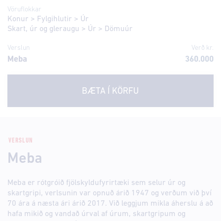
Vöruflokkar
Konur
>
Fylgihlutir
>
Úr
Skart, úr og gleraugu
>
Úr
>
Dömuúr
Verslun
Verð kr.
Meba
360.000
BÆTA Í KÖRFU
VERSLUN
Meba
Meba er rótgróið fjölskyldufyrirtæki sem selur úr og
skartgripi, verlsunin var opnuð árið 1947 og verðum við því
70 ára á næsta ári árið 2017. Við leggjum mikla áherslu á að
hafa mikið og vandað úrval af úrum, skartgripum og