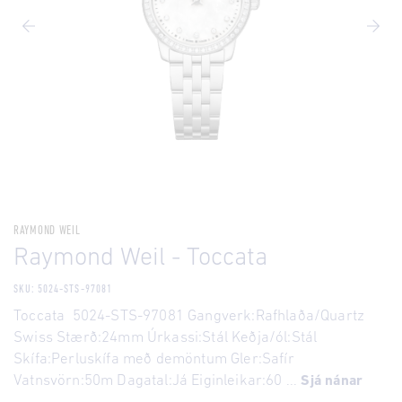
RAYMOND WEIL
Raymond Weil - Toccata
SKU: 5024-STS-97081
Toccata 5024-STS-97081 Gangverk:Rafhlaða/Quartz
Swiss Stærð:24mm Úrkassi:Stál Keðja/ól:Stál
Skífa:Perluskífa með demöntum Gler:Safír
Vatnsvörn:50m Dagatal:Já Eiginleikar:60 ...
Sjá nánar