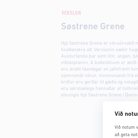
VERSLUN
Søstrene Grene
Hjá Søstrene Grene er vöruúrvalið 
hvaðanæva að; Verslunin sækir hug
Austurlanda þar sem litir, angan, ljó
viðskiptavini. Á boðstólnum er ætíð
eru ávallt fáanlegar en jafnframt ko
spennandi vörur, mismunandi frá ein
kröfur eru gerðar til gæða og notag
eru sérstaklega hannaðar af listh
einungis hjá Søstrene Grene í Danm
Við notu
Við notum v
að geta not