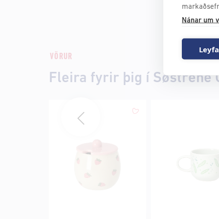
markaðsefn
Nánar um v
Leyfa
VÖRUR
Fleira fyrir þig í Søstrene