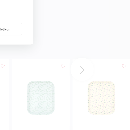
frakökum