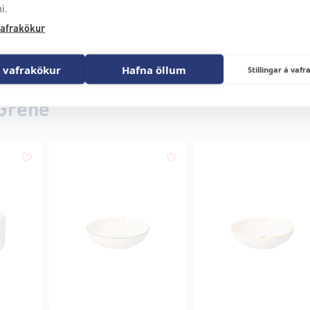
i.
afrakökur
 vafrakökur
Hafna öllum
Stillingar á va
 Grene