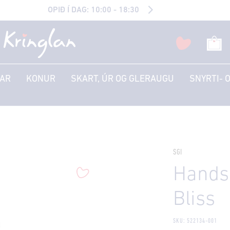
OPIÐ Í DAG: 10:00 - 18:30
AR
KONUR
SKART, ÚR OG GLERAUGU
SNYRTI- 
SGI
Hands
Bliss
SKU: 522134-001