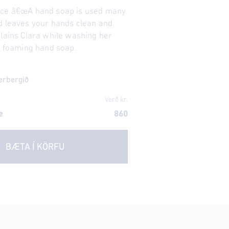
nce â€œA hand soap is used many
d leaves your hands clean and
plains Clara while washing her
t, foaming hand soap.
erbergið
Verð kr.
e
860
BÆTA Í KÖRFU