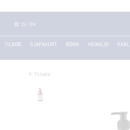
IS
/
EN
TILBOÐ
GJAFAKORT
BÖRN
HEIMILIÐ
KARL
Til baka