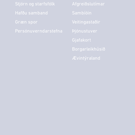
Stjórn og starfsfólk
Afgreiðslutímar
Hafðu samband
Sambíóin
Græn spor
Veitingastaðir
Persónuverndarstefna
Þjónustuver
Gjafakort
Borgarleikhúsið
Ævintýraland