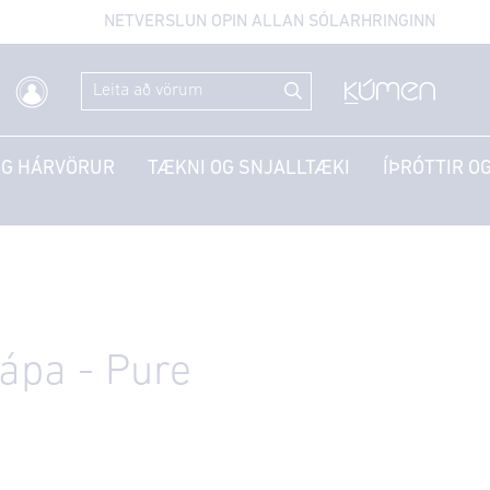
NETVERSLUN OPIN ALLAN SÓLARHRINGINN
OG HÁRVÖRUR
TÆKNI OG SNJALLTÆKI
ÍÞRÓTTIR OG
ápa - Pure