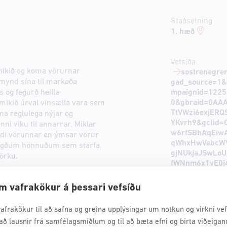
Staðsetning
1. hæð
Vefsíða
mikið og koma vörurnar
sostrenegren
mynd sína til markaða
gad_source=1&
s og fegurð heilla
mpaignid=122
0&gbraid=0AA
 mikið úrval vinsælla vara sem
TtVWzi6exjERQ
ma reglulega nýjar og
YKvrh9&gclid=
ni viku til annarrar. Miklar
w6rfSBhAqEiw
ildi vörunnar en ýmsar vörur
qWhxHwVebcWV
neigðum hönnuðum sem starfa
gjNUkjaJSwLo
örku.
fWNnm6x1yE0i
7IQAvD_BwE
m vafrakökur á þessari vefsíðu
afrakökur til að safna og greina upplýsingar um notkun og virkni vefs
að lausnir frá samfélagsmiðlum og til að bæta efni og birta viðeigan