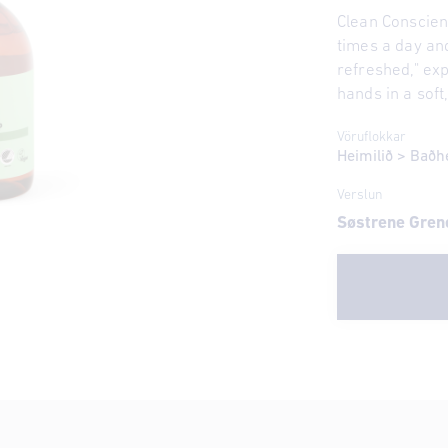
Clean Conscie
times a day an
refreshed," ex
hands in a sof
Vöruflokkar
Heimilið
>
Baðh
Verslun
Søstrene Gren