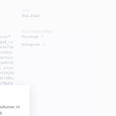
Sími
544-2442
Samfélagsmiðlar
Facebook
e.is/?
gad_ca
Instagram
5454754
AAADzn
SzrmLn
CjwKCAj
A_yocps
VJKjXd
UXf1MRu
47BoCq
íðunnar, til
di