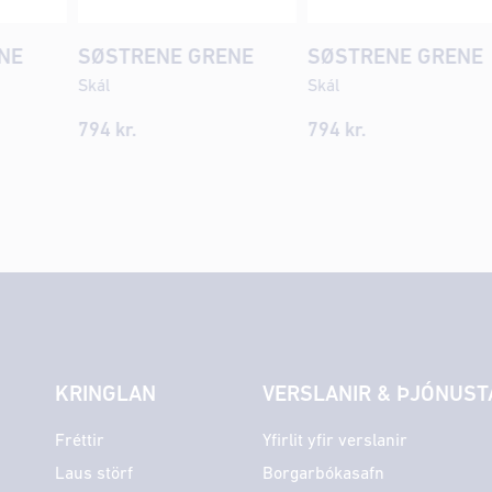
NE
SØSTRENE GRENE
SØSTRENE GRENE
Skál
Skál
794
kr.
794
kr.
KRINGLAN
VERSLANIR & ÞJÓNUST
Fréttir
Yfirlit yfir verslanir
Laus störf
Borgarbókasafn