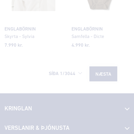
ENGLABÖRNIN
ENGLABÖRNIN
Skyrta - Sylvia
Samfella - Dicte
7.990 kr.
4.990 kr.
SÍÐA
1
/
3044
NÆSTA
KRINGLAN
Fréttir
VERSLANIR & ÞJÓNUSTA
Laus störf