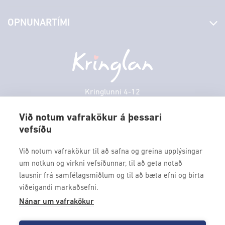
Stjórn og starfsfólk
Yfirlit yfir verslanir
OPNUNARTÍMI
Hafðu samband
Borgarbókasafn
Græn spor
Afgreiðslutímar
Föstudagur
10:00 - 18:30
Persónuverndarstefna
Sambíóin
Laugardagur
11:00 - 18:00
Veitingastaðir
Sunnudagur
12:00 - 17:00
Þjónustuver
Mánudagur
10:00 - 18:30
Kringlunni 4-12
Gjafakort
103 Reykjavik
Þriðjudagur
10:00 - 18:30
Borgarleikhúsið
Við notum vafrakökur á þessari
Miðvikudagur
10:00 - 18:30
vefsíðu
Sími: 517 9000
Ævintýraland
Fimmtudagur
10:00 - 18:30
Fax: 517 9010
Við notum vafrakökur til að safna og greina upplýsingar
kringlan@kringlan.is
um notkun og virkni vefsíðunnar, til að geta notað
lausnir frá samfélagsmiðlum og til að bæta efni og birta
VERTU MEÐ
viðeigandi markaðsefni.
Fáðu forskot á dagskrána okkar og sértilboð með því að skrá
Nánar um vafrakökur
þig á póstlista Kringlunnar.