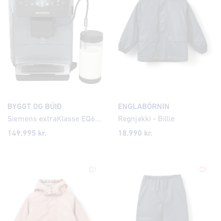
BYGGT OG BÚIÐ
ENGLABÖRNIN
Siemens extraKlasse EQ600 iAroma Espresso kaffivél
Regnjakki - Billie
149.995
kr.
18.990 kr.