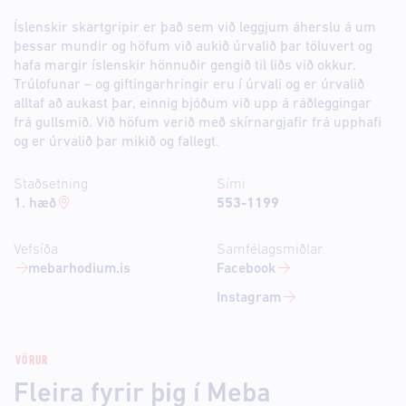
Íslenskir skartgripir er það sem við leggjum áherslu á um
þessar mundir og höfum við aukið úrvalið þar töluvert og
hafa margir íslenskir hönnuðir gengið til liðs við okkur.
Trúlofunar – og giftingarhringir eru í úrvali og er úrvalið
alltaf að aukast þar, einnig bjóðum við upp á ráðleggingar
frá gullsmið. Við höfum verið með skírnargjafir frá upphafi
og er úrvalið þar mikið og fallegt.
Staðsetning
Sími
1. hæð
553-1199
Vefsíða
Samfélagsmiðlar
mebarhodium.is
Facebook
Instagram
VÖRUR
Fleira fyrir þig í Meba