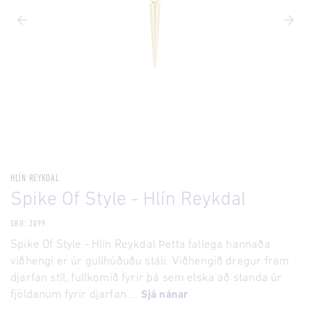
HLÍN REYKDAL
Spike Of Style - Hlín Reykdal
SKU: 2099
Spike Of Style - Hlín Reykdal Þetta fallega hannaða
viðhengi er úr gullhúðuðu stáli. Viðhengið dregur fram
djarfan stíl, fullkomið fyrir þá sem elska að standa úr
fjöldanum fyrir djarfan ...
Sjá nánar