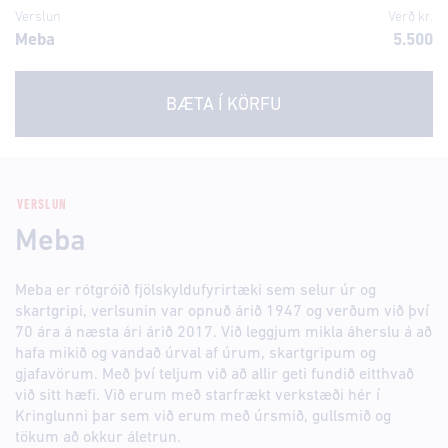
Verslun
Verð kr.
Meba
5.500
BÆTA Í KÖRFU
VERSLUN
Meba
Meba er rótgróið fjölskyldufyrirtæki sem selur úr og
skartgripi, verlsunin var opnuð árið 1947 og verðum við því
70 ára á næsta ári árið 2017. Við leggjum mikla áherslu á að
hafa mikið og vandað úrval af úrum, skartgripum og
gjafavörum. Með því teljum við að allir geti fundið eitthvað
við sitt hæfi. Við erum með starfrækt verkstæði hér í
Kringlunni þar sem við erum með úrsmið, gullsmið og
tökum að okkur áletrun.