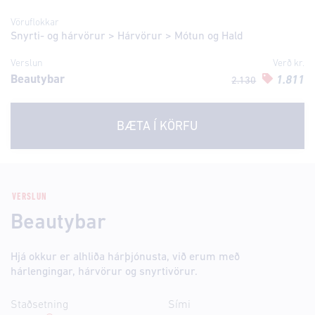
Vöruflokkar
Snyrti- og hárvörur
>
Hárvörur
>
Mótun og Hald
Verslun
Verð kr.
Beautybar
1.811
2.130
BÆTA Í KÖRFU
VERSLUN
Beautybar
Hjá okkur er alhliða hárþjónusta, við erum með
hárlengingar, hárvörur og snyrtivörur.
Staðsetning
Sími