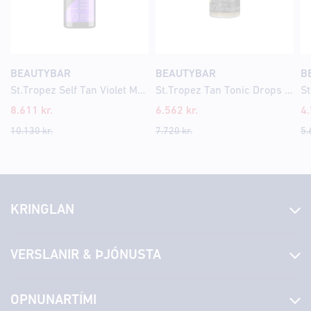
BEAUTYBAR
BEAUTYBAR
B
St.Tropez Self Tan Violet Mousse 200ml
St.Tropez Tan Tonic Drops 30ml
8.611
kr.
6.562
kr.
4
10.130
kr.
7.720
kr.
5.
KRINGLAN
Fréttir
VERSLANIR & ÞJÓNUSTA
Laus störf
Stjórn og starfsfólk
Yfirlit yfir verslanir
OPNUNARTÍMI
Hafðu samband
Borgarbókasafn