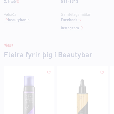
2. hæð
511-1313
Vefsíða
Samfélagsmiðlar
beautybar.is
Facebook
Instagram
VÖRUR
Fleira fyrir þig í Beautybar