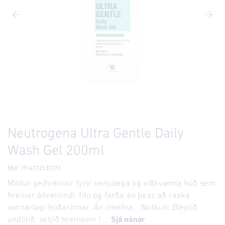
Neutrogena Ultra Gentle Daily
Wash Gel 200ml
SKU: 7914173530173
Mildur gelhreinsir fyrir venjulega og viðkvæma húð sem
hreinar óhreinindi, fitu og farða án þess að raska
varnarlagi húðarinnar. Án ilmefna. Notkun: Bleytið
andlitið, setjið hreinsinn í ...
Sjá nánar