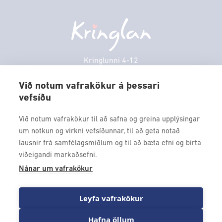
Græn spor
Afgreiðslutímar
Laugardagur
11:00 - 18:00
Persónuverndarstefna
Sambíóin
Sunnudagur
12:00 - 17:00
Veitingastaðir
Mánudagur
10:00 - 18:30
Þjónustuver
Þriðjudagur
10:00 - 18:30
Kringlunni 4-12
Gjafakort
103 Reykjavik
Miðvikudagur
10:00 - 18:30
Borgarleikhúsið
Við notum vafrakökur á þessari
Fimmtudagur
10:00 - 18:30
vefsíðu
Sími: 517 9000
Ævintýraland
Föstudagur
10:00 - 18:30
Fax: 517 9010
Við notum vafrakökur til að safna og greina upplýsingar
kringlan@kringlan.is
um notkun og virkni vefsíðunnar, til að geta notað
lausnir frá samfélagsmiðlum og til að bæta efni og birta
VERTU MEÐ
viðeigandi markaðsefni.
Fáðu forskot á dagskrána okkar og sértilboð með því að skrá
Nánar um vafrakökur
þig á póstlista Kringlunnar.
Leyfa vafrakökur
Hafna öllum