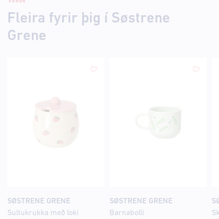
VÖRUR
Fleira fyrir þig í Søstrene
Grene
SØSTRENE GRENE
SØSTRENE GRENE
S
Sultukrukka með loki
Barnabolli
Sk