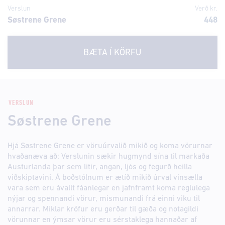
Verslun
Verð kr.
Søstrene Grene
448
BÆTA Í KÖRFU
VERSLUN
Søstrene Grene
Hjá Søstrene Grene er vöruúrvalið mikið og koma vörurnar
hvaðanæva að; Verslunin sækir hugmynd sína til markaða
Austurlanda þar sem litir, angan, ljós og fegurð heilla
viðskiptavini. Á boðstólnum er ætíð mikið úrval vinsælla
vara sem eru ávallt fáanlegar en jafnframt koma reglulega
nýjar og spennandi vörur, mismunandi frá einni viku til
annarrar. Miklar kröfur eru gerðar til gæða og notagildi
vörunnar en ýmsar vörur eru sérstaklega hannaðar af