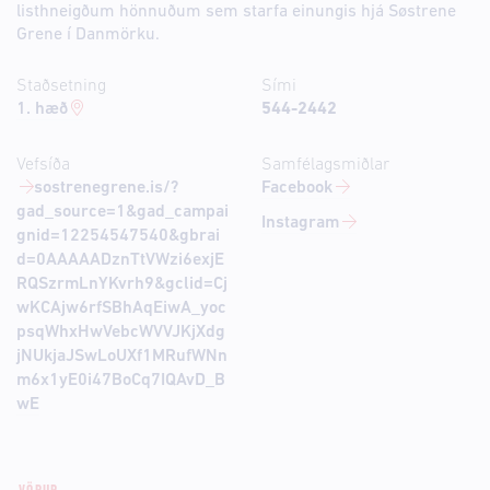
listhneigðum hönnuðum sem starfa einungis hjá Søstrene
Grene í Danmörku.
Staðsetning
Sími
1. hæð
544-2442
Vefsíða
Samfélagsmiðlar
sostrenegrene.is/?
Facebook
gad_source=1&gad_campai
Instagram
gnid=12254547540&gbrai
d=0AAAAADznTtVWzi6exjE
RQSzrmLnYKvrh9&gclid=Cj
wKCAjw6rfSBhAqEiwA_yoc
psqWhxHwVebcWVVJKjXdg
jNUkjaJSwLoUXf1MRufWNn
m6x1yE0i47BoCq7IQAvD_B
wE